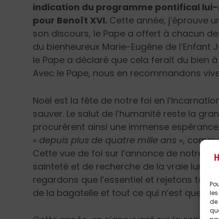
indication du programme pontifical lui
pour Benoît XVI.
Cette année, j’éprouve une
son discours, le Pape a offert à chacun de
du bienheureux Marie-Eugène de l’Enfant J
le Pape a déclaré que cela ferait du bien à
Avec le Pape, nous en recommandons vivem
Noël est la fête de notre foi en l’Incarn
sauver. Le salut de l’humanité reste la gr
procurèrent ainsi une immense espérance 
«
depuis plus de quatre mille ans
», comme 
Cette vue de foi sur l’annonce de notre sa
sainteté et de recherche de la vraie lumièr
regardons que l’essentiel et rejetons tout c
Pou
de la bagatelle et tout ce qui n’est que van
les
de 
que