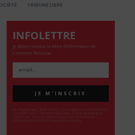
OCIÉTÉ
TRIBUNE LIBRE
INFOLETTRE
Je désire recevoir la lettre d'information de
L'Homme Nouveau
JE M'INSCRIS
En cliquant sur "Je m'inscris", j'accepte que les données
recueillies par L'Homme Nouveau soient destinées à
l'envoi par courrier électronique de contenus et
d'informations relatifs aux programmes.