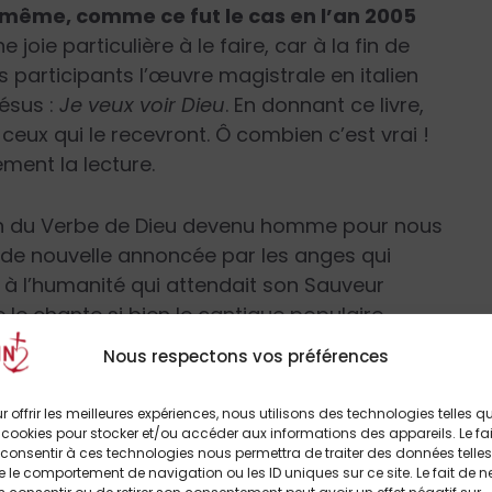
-même, comme ce fut le cas en l’an 2005
 joie particulière à le faire, car à la fin de
s participants l’œuvre magistrale en italien
ésus :
Je veux voir Dieu
. En donnant ce livre,
 ceux qui le recevront. Ô combien c’est vrai !
ent la lecture.
ation du Verbe de Dieu devenu homme pour nous
ande nouvelle annoncée par les anges qui
à l’humanité qui attendait son Sauveur
le chante si bien le cantique populaire.
lut doit engendrer en nous de vrais désirs de
Nous respectons vos préférences
e, en un mot de la vérité qui est Jésus. Ne
e qui nous inclinerait à suivre la fascination
r offrir les meilleures expériences, nous utilisons des technologies telles q
ité.
 cookies pour stocker et/ou accéder aux informations des appareils. Le fai
consentir à ces technologies nous permettra de traiter des données telles
 le comportement de navigation ou les ID uniques sur ce site. Le fait de n