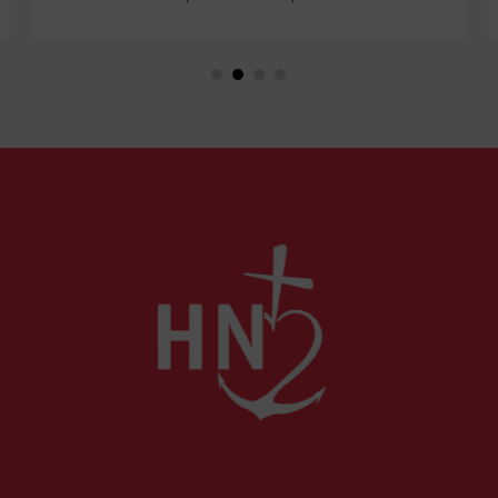
États-Unis ou en Libye, vos propos seront
considérés comme racistes ou non. Les
récents événements aux Pays-Bas ou en
Irlande soulèvent la question de l'accueil des
migrants, qui devraient avant tout pouvoir
rester chez eux, comme l'a rappelé Léon XIV
récemment.