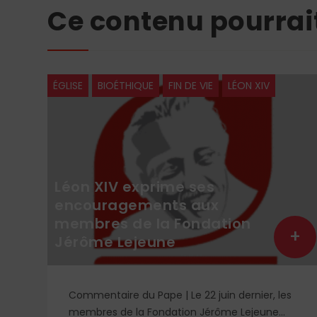
Ce contenu pourrai
ÉGLISE
BIOÉTHIQUE
FIN DE VIE
LÉON XIV
Léon XIV exprime ses
encouragements aux
membres de la Fondation
+
+
Jérôme Lejeune
Commentaire du Pape | Le 22 juin dernier, les
rd
membres de la Fondation Jérôme Lejeune