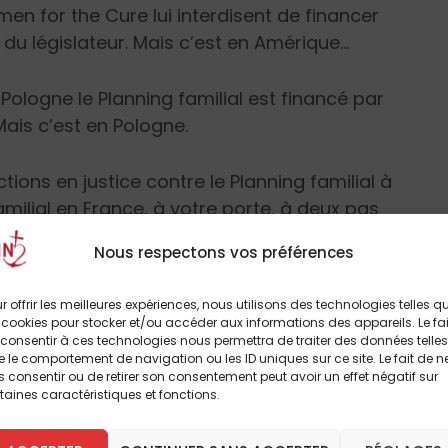
men for the Cure
lui interdisent de financer
du législateur. Mais c’est en Amérique…
Pologne le Planning familial est financé par
ais c’est en Pologne.
ctions en justice contre le Planning familial à
familial en France, à votre porte, à deux pas
iter à lire
le hors-série
de
L’Homme
Nous respectons vos préférences
r offrir les meilleures expériences, nous utilisons des technologies telles q
 cookies pour stocker et/ou accéder aux informations des appareils. Le fai
consentir à ces technologies nous permettra de traiter des données telles
 le comportement de navigation ou les ID uniques sur ce site. Le fait de n
ncontre avec les acteurs du Planning familial
 consentir ou de retirer son consentement peut avoir un effet négatif sur
taines caractéristiques et fonctions.
es se sont rendues dans des centres de
mment se passe la prise en main des