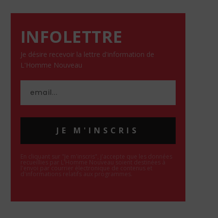
INFOLETTRE
Je désire recevoir la lettre d'information de
L'Homme Nouveau
JE M'INSCRIS
En cliquant sur "Je m'inscris", j'accepte que les données
recueillies par L'Homme Nouveau soient destinées à
l'envoi par courrier électronique de contenus et
d'informations relatifs aux programmes.