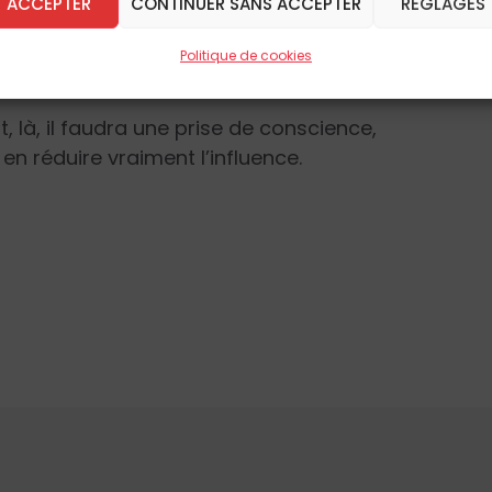
ACCEPTER
CONTINUER SANS ACCEPTER
RÉGLAGES
ement est le plus souvent le terme ultime de
 voulu présenter les alternatives concrètes
Politique de cookies
r ne suffisent pas.
Et, là, il faudra une prise de conscience,
en réduire vraiment l’influence.