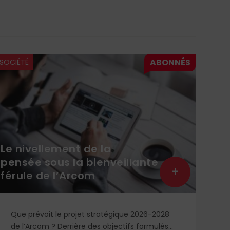
SOCIÉTÉ
SOCI
Le nivellement de la
Éric
pensée sous la bienveillante
ren
+
férule de l’Arcom
pub
Que prévoit le projet stratégique 2026-2028
En
de l’Arcom ? Derrière des objectifs formulés
co