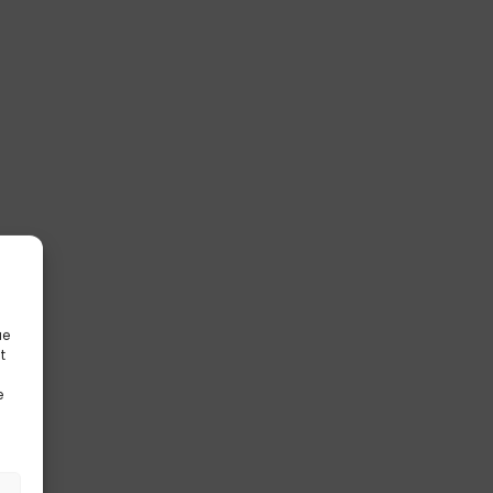
ue
t
e