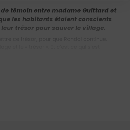
 de témoin entre madame Guittard et
que les habitants étaient conscients
 leur trésor pour sauver le village.
ttre ce trésor, pour que Randol continue.
ge et le « trésor ». Et c’est ce qui s’est