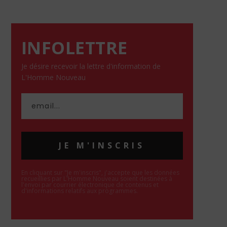
INFOLETTRE
Je désire recevoir la lettre d'information de
L'Homme Nouveau
JE M'INSCRIS
En cliquant sur "Je m'inscris", j'accepte que les données
recueillies par L'Homme Nouveau soient destinées à
l'envoi par courrier électronique de contenus et
d'informations relatifs aux programmes.