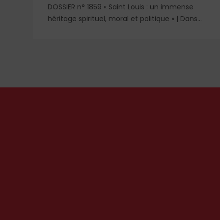
DOSSIER n° 1859 « Saint Louis : un immense
c
héritage spirituel, moral et politique » | Dans
l'ombre et la lumière du règne de saint Louis,
nt
deux figures féminines s'imposent : Blanche de
Castille, mère dévouée et reine de fer, et
Marguerite de Provence, reine pieuse et
épouse fidèle. À travers leurs influences
respectives, se lit l'équilibre singulier d'une
royauté en acte, structurée par la foi
chrétienne.