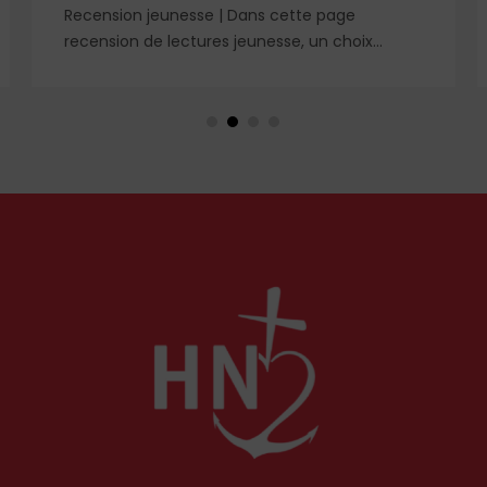
Recension jeunesse | Dans cette page
recension de lectures jeunesse, un choix
éclairé de romans, livres de prières et cahier
de coloriage. À retrouver dans le n° 1859.