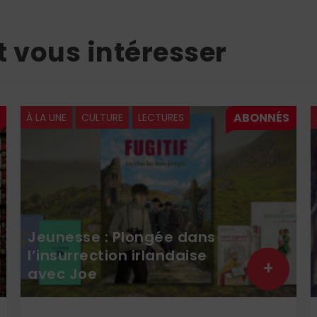
t vous intéresser
À LA UNE
CULTURE
LECTURES
Jeunesse : Plongée dans
l’insurrection irlandaise
+
avec Joe