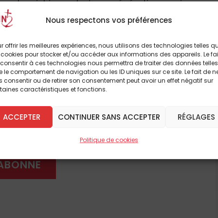
 oral enrichi par plusieurs générations, qui
rps et de l’âme. Ou encore une somme sur ce
Nous respectons vos préférences
lage, comme il y en avait tant en France
 soi rien d’extraordinaire, sinon que ce
r offrir les meilleures expériences, nous utilisons des technologies telles q
 bien souvent cette sagesse ancestrale n’a
 cookies pour stocker et/ou accéder aux informations des appareils. Le fai
consentir à ces technologies nous permettra de traiter des données telles
à lire cet article
sauvegardé a quelque chose de providentiel.
 le comportement de navigation ou les ID uniques sur ce site. Le fait de n
 consentir ou de retirer son consentement peut avoir un effet négatif sur
breux autres
taines caractéristiques et fonctions.
llage. Celle qui avait reçu la tradition que
ACCEPTER
CONTINUER SANS ACCEPTER
RÉGLAGES
 DÈS À PRÉSENT
ération. Depuis on ne sait combien de temps.
cle, avec un fond de sagesse et de savoirs
Politique de cookies
e, était née en 1843, et elle-même avait
'ABONNE
 Ce trésor a toujours été confié à une fille,
me reste au village. C’est ainsi que madame
endre le trésor de sa grand-mère Marie, dès