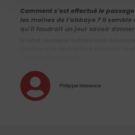
Comment s’est effectué le passage
les moines de l’abbaye ? Il semble 
qu’il faudrait un jour savoir donner
En effet, madame Guittard avait à transme
Comme si les deux allaient ensemble, le villa
passé. Mais lorsque les…
Philippe Maxence