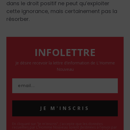
dans le droit positif ne peut qu’exploiter
cette ignorance, mais certainement pas la
résorber.
INFOLETTRE
Je désire recevoir la lettre d'information de L'Homme
Nouveau
JE M'INSCRIS
En cliquant sur "Je m'inscris", j'accepte que les données
recueillies par L'Homme Nouveau soient destinées à l'envoi par