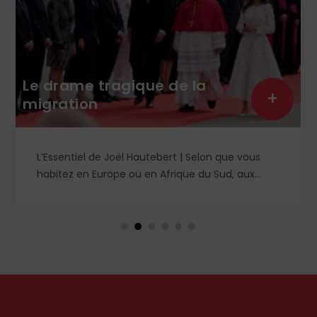
Le nivellement de la
pensée sous la bienveillante
+
férule de l’Arcom
Que prévoit le projet stratégique 2026-2028 de
l’Arcom ? Derrière des objectifs formulés dans le
langage rassurant de la protection du public et
de la lutte contre la désinformation, se dessine
un système liberticide de surveillance et de
censure des contenus médiatiques et
numériques.