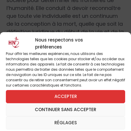
société pour déterminer les frontières de
l’humanité. Elle conduit à devoir reconnaître
que toute vie individuelle est un continuum
de la conception à la mort, quelle que soit la
définition juridique du début de la vie et de la
mort. Cela suppose d’abandonner l’idée
Nous respectons vos
préférences
morale d’humanité comme définissant
a
Pour offrir les meilleures expériences, nous utilisons des
priori
et conditionnant qui est homme pour
technologies telles que les cookies pour stocker et/ou accéder aux
ne conserver d’elle que la description des
informations des appareils. Le fait de consentir à ces technologies
nous permettra de traiter des données telles que le comportement
qualités humaines dont tout individu n’est
de navigation ou les ID uniques sur ce site. Le fait de ne pas
pas pourvu à égalité. Cela suppose de partir
consentir ou de retirer son consentement peut avoir un effet négatif
sur certaines caractéristiques et fonctions.
du réel. Le sujet de l’humanité peut alors
exister indépendamment de la possession
ACCEPTER
des qualités morales qui distinguent
CONTINUER SANS ACCEPTER
l’homme du reste de la nature. Si l’humanité
obéit à un critère biologique, alors elle ne fait
RÉGLAGES
pas mystère et nous oblige. Prétendre ne