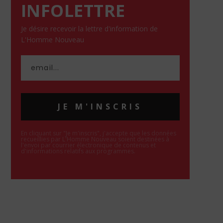
INFOLETTRE
Je désire recevoir la lettre d'information de
L'Homme Nouveau
JE M'INSCRIS
En cliquant sur "Je m'inscris", j'accepte que les données
recueillies par L'Homme Nouveau soient destinées à
l'envoi par courrier électronique de contenus et
d'informations relatifs aux programmes.