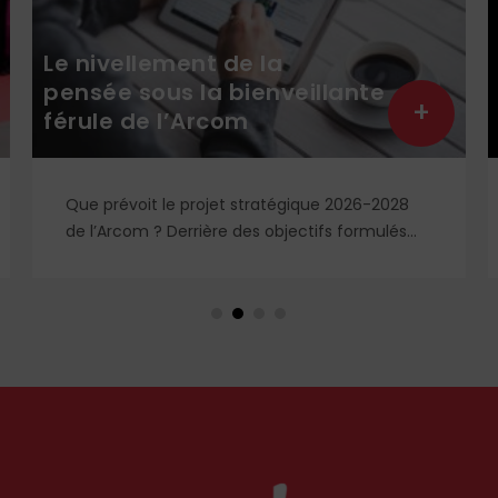
Le nivellement de la
pensée sous la bienveillante
+
férule de l’Arcom
Que prévoit le projet stratégique 2026-2028
de l’Arcom ? Derrière des objectifs formulés
dans le langage rassurant de la protection du
public et de la lutte contre la désinformation,
se dessine un système liberticide de
surveillance et de censure des contenus
médiatiques et numériques.