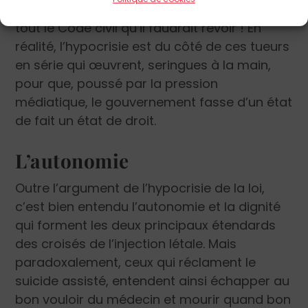
respectée serait donc hypocrite ? Alors c’est
tout le Code civil qu’il faudrait revoir ! En
réalité, l’hypocrisie est du côté de ces tueurs
en série qui œuvrent, seringues à la main,
pour que, poussé par la pression
médiatique, le gouvernement fasse d’un état
de fait un état de droit.
L’autonomie
Outre l’argument de l’hypocrisie de la loi,
c’est bien entendu l’autonomie et la dignité
qui forment les deux principaux étendards
des croisés de l’injection létale. Mais
paradoxalement, ceux qui réclament le
suicide assisté, entendent ainsi échapper au
bon vouloir du médecin et mourir quand bon