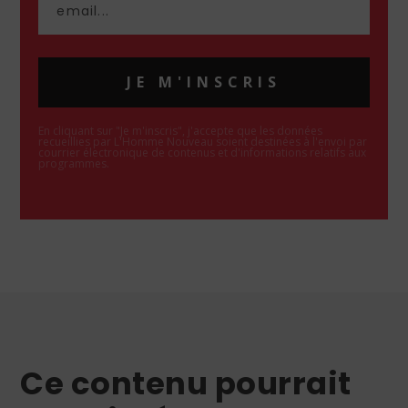
JE M'INSCRIS
En cliquant sur "Je m'inscris", j'accepte que les données
recueillies par L'Homme Nouveau soient destinées à l'envoi par
courrier électronique de contenus et d'informations relatifs aux
programmes.
Ce contenu pourrait