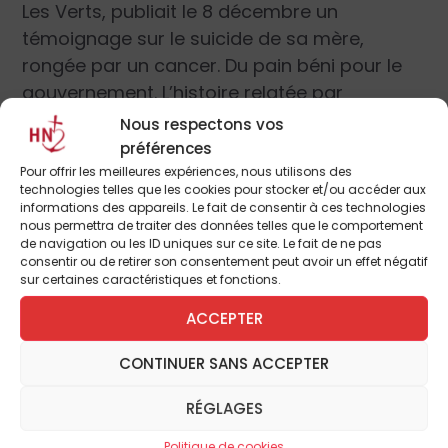
Les Verts, publiait le 8 décembre un
témoignage sur le suicide de sa mère,
rongée par un cancer. Du pain béni pour le
gouvernement. L’histoire relatée par
Sandrine Rousseau vient s’ajouter à celles
Nous respectons vos
de Vincent Humbert, Chantal Sébire et tous
préférences
les autres. Elles donnent l’illusion d’ancrer le
Pour offrir les meilleures expériences, nous utilisons des
technologies telles que les cookies pour stocker et/ou accéder aux
débat dans du réel, du vécu…
informations des appareils. Le fait de consentir à ces technologies
nous permettra de traiter des données telles que le comportement
de navigation ou les ID uniques sur ce site. Le fait de ne pas
Une loi hypocrite
consentir ou de retirer son consentement peut avoir un effet négatif
sur certaines caractéristiques et fonctions.
La loi sur la fin de vie en vigueur serait
ACCEPTER
hypocrite, arguent les militants pro-
euthanasie, car elle interdit l’euthanasie
CONTINUER SANS ACCEPTER
alors que les autorités savent pertinemment
que des médecins la pratiquent
RÉGLAGES
régulièrement. Une loi qui n’est pas
Politique de cookies