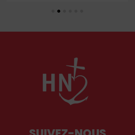
considérés comme racistes ou non. Les récents
événements aux Pays-Bas ou en Irlande
soulèvent la question de l'accueil des migrants,
qui devraient avant tout pouvoir rester chez eux,
comme l'a rappelé Léon XIV récemment.
SUIVEZ-NOUS