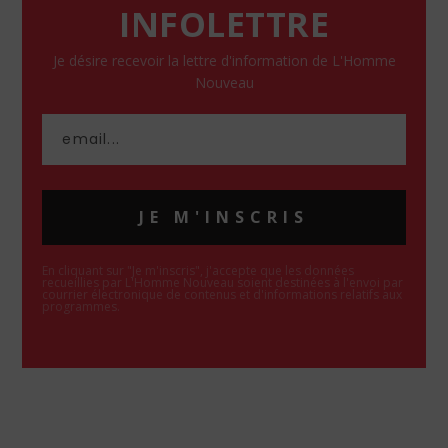
INFOLETTRE
Je désire recevoir la lettre d'information de L'Homme
Nouveau
JE M'INSCRIS
En cliquant sur "Je m'inscris", j'accepte que les données
recueillies par L'Homme Nouveau soient destinées à l'envoi par
courrier électronique de contenus et d'informations relatifs aux
programmes.