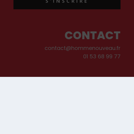
S'INSCRIRE
CONTACT
contact@hommenouveau.fr
01 53 68 99 77
Mentions légales
Conditions générales de vente et d’utilisation
Politique de cookies
Qui sommes-nous ?
© Les Editions de L’Homme Nouveau, 2022. Tous droits réservés.