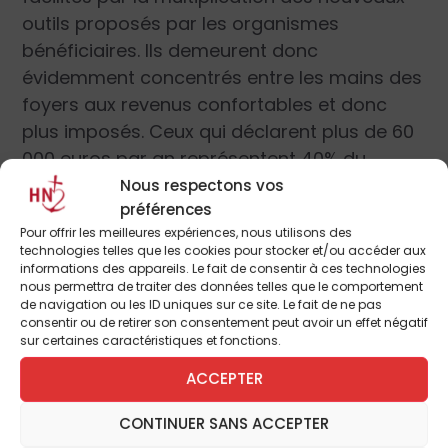
outils proposés par les organismes
bénéficiaires. Ils demeurent donc
évidemment concentrés entre les mains des
foyers aux revenus confortables et donc
plus imposés. Ceux qui déclarent plus de 60
000 euros par an représentent 40% du
montant des dons déclarés, soit 20% des
Nous respectons vos
préférences
donateurs.
Pour offrir les meilleures expériences, nous utilisons des
technologies telles que les cookies pour stocker et/ou accéder aux
Les dons de mécénat que les entreprises
informations des appareils. Le fait de consentir à ces technologies
nous permettra de traiter des données telles que le comportement
déduisent de leur impôt sur la société
de navigation ou les ID uniques sur ce site. Le fait de ne pas
constituent de leur côté 1,6 milliard d’euros
consentir ou de retirer son consentement peut avoir un effet négatif
sur certaines caractéristiques et fonctions.
(sur un total de 2,9 milliards). En 2010, seules
28 000 entreprises étaient mécènes. On en
ACCEPTER
comptait 61 000 en 2015, avec un don moyen
CONTINUER SANS ACCEPTER
relativement faible, de l’ordre de 900 €.