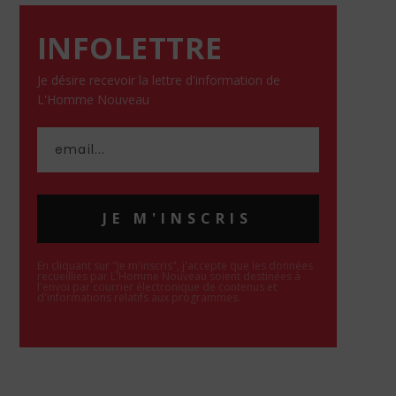
INFOLETTRE
Je désire recevoir la lettre d'information de
L'Homme Nouveau
JE M'INSCRIS
En cliquant sur "Je m'inscris", j'accepte que les données
recueillies par L'Homme Nouveau soient destinées à
l'envoi par courrier électronique de contenus et
d'informations relatifs aux programmes.