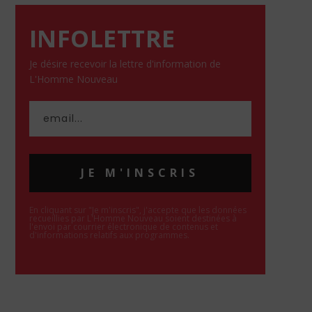
INFOLETTRE
Je désire recevoir la lettre d'information de
L'Homme Nouveau
JE M'INSCRIS
En cliquant sur "Je m'inscris", j'accepte que les données
recueillies par L'Homme Nouveau soient destinées à
l'envoi par courrier électronique de contenus et
d'informations relatifs aux programmes.