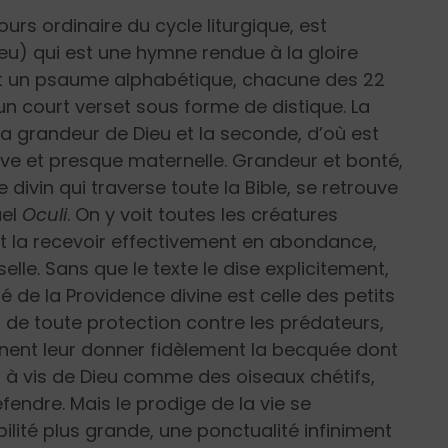
ours ordinaire du cycle liturgique, est
u) qui est une hymne rendue à la gloire
est un psaume alphabétique, chacune des 22
’un court verset sous forme de distique. La
a grandeur de Dieu et la seconde, d’où est
tive et presque maternelle. Grandeur et bonté,
ivin qui traverse toute la Bible, se retrouve
uel
Oculi
. On y voit toutes les créatures
, et la recevoir effectivement en abondance,
elle. Sans que le texte le dise explicitement,
é de la Providence divine est celle des petits
s de toute protection contre les prédateurs,
nnent leur donner fidèlement la becquée dont
s à vis de Dieu comme des oiseaux chétifs,
fendre. Mais le prodige de la vie se
bilité plus grande, une ponctualité infiniment