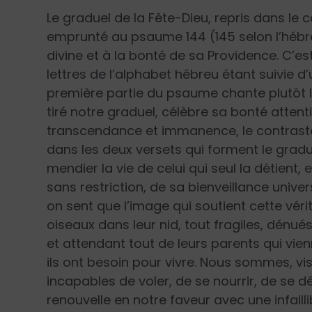
Le graduel de la Fête-Dieu, repris dans le c
emprunté au psaume 144 (145 selon l’hébre
divine et à la bonté de sa Providence. C’
lettres de l’alphabet hébreu étant suivie d
première partie du psaume chante plutôt l
tiré notre graduel, célèbre sa bonté atten
transcendance et immanence, le contraste d
dans les deux versets qui forment le grad
mendier la vie de celui qui seul la détient
sans restriction, de sa bienveillance univers
on sent que l’image qui soutient cette vérit
oiseaux dans leur nid, tout fragiles, dénué
et attendant tout de leurs parents qui vie
ils ont besoin pour vivre. Nous sommes, vi
incapables de voler, de se nourrir, de se dé
renouvelle en notre faveur avec une infailli