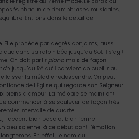
dans le registre du 7ème mode. Le corps du
composés chacun de deux phrases musicales,
quilibré. Entrons dans le détail de
e. Elle procède par degrés conjoints, aussi
 que dans sa retombée jusqu’au Sol. Il s’agit
me. On doit partir
piano
mais de façon
endo
jusqu’au Ré qu’il convient de cueillir au
e laisser la mélodie redescendre. On peut
confiance de l’Église qui regarde son Seigneur
 pleins d’amour. La mélodie se maintient
 de commencer à se soulever de façon très
 premier intervalle de quarte
e
, l’accent bien posé et bien ferme
un peu solennel à ce début dont l’émotion
longtemps. En effet, le nom du