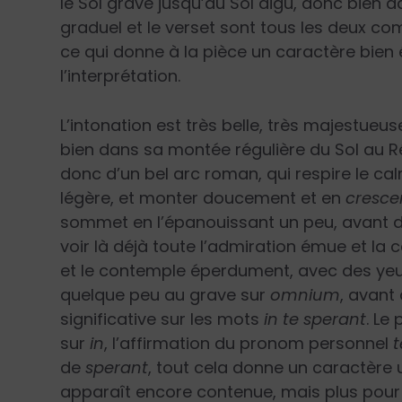
le Sol grave jusqu’au Sol aigu, donc bien 
graduel et le verset sont tous les deux 
ce qui donne à la pièce un caractère bien é
l’interprétation.
L’intonation est très belle, très majestueus
bien dans sa montée régulière du Sol au Ré
donc d’un bel arc roman, qui respire le cal
légère, et monter doucement et en
cresc
sommet en l’épanouissant un peu, avant d
voir là déjà toute l’admiration émue et la 
et le contemple éperdument, avec des yeux
quelque peu au grave sur
omnium
, avant
significative sur les mots
in te sperant
. Le
sur
in
, l’affirmation du pronom personnel
t
de
sperant
, tout cela donne un caractère 
apparaît encore contenue, mais plus pour 