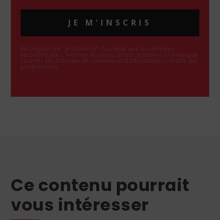
JE M'INSCRIS
En cliquant sur "Je m'inscris", j'accepte que les données
recueillies par L'Homme Nouveau soient destinées à l'envoi par
courrier électronique de contenus et d'informations relatifs aux
programmes.
Ce contenu pourrait
vous intéresser