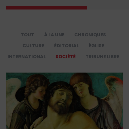
TOUT
À LA UNE
CHRONIQUES
CULTURE
ÉDITORIAL
ÉGLISE
INTERNATIONAL
SOCIÉTÉ
TRIBUNE LIBRE