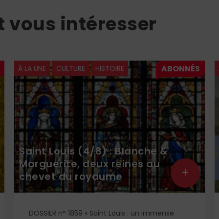
t vous intéresser
À LA UNE
CULTURE
HISTOIRE
Saint Louis (4/8) : Blanche &
Marguerite, deux reines au
+
chevet du royaume
DOSSIER n° 1859 « Saint Louis : un immense