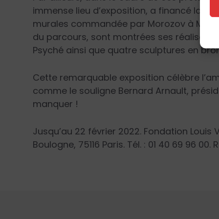
immense lieu d’exposition, a financé la re
murales commandée par Morozov à Maurice
du parcours, sont montrées ses réalisati
Psyché ainsi que quatre sculptures en bron
Cette remarquable exposition célèbre l’amit
comme le souligne Bernard Arnault, préside
manquer !
Jusqu’au 22 février 2022. Fondation Louis 
Boulogne, 75116 Paris. Tél. : 01 40 69 96 00.