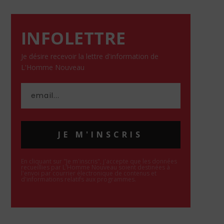
INFOLETTRE
Je désire recevoir la lettre d'information de
L'Homme Nouveau
JE M'INSCRIS
En cliquant sur "Je m'inscris", j'accepte que les données
recueillies par L'Homme Nouveau soient destinées à
l'envoi par courrier électronique de contenus et
d'informations relatifs aux programmes.