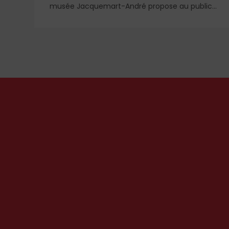
musée Jacquemart-André propose au public
e
des chefs-d’œuvre de la peinture baroque
à
espagnole, parmi lesquels un portrait d'enfant
dans un style qui tranche avec les ceux qui
rendirent si célèbre Velázquez, le maître du
Siglo de Oro, auprès des cours européennes.