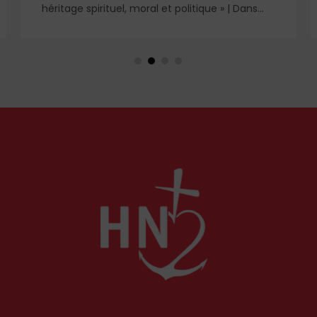
héritage spirituel, moral et politique » | Dans
l'ombre et la lumière du règne de saint Louis,
deux figures féminines s'imposent : Blanche de
Castille, mère dévouée et reine de fer, et
Marguerite de Provence, reine pieuse et
épouse fidèle. À travers leurs influences
respectives, se lit l'équilibre singulier d'une
royauté en acte, structurée par la foi
chrétienne.