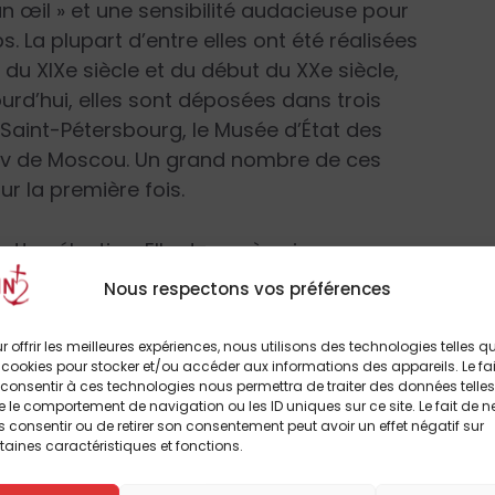
 un œil » et une sensibilité audacieuse pour
 La plupart d’entre elles ont été réalisées
 du XIX
e
siècle et du début du XX
e
siècle,
urd’hui, elles sont déposées dans trois
 Saint-Pétersbourg, le Musée d’État des
akov de Moscou. Un grand nombre de ces
ur la première fois.
ette sélection. Elle donne à voir un
(une salle lui est consacrée), de superbes
Nous respectons vos préférences
 Renoir…), d’éblouissants Cézanne, trois
ant
Acrobate à la boule
(1905), la
r offrir les meilleures expériences, nous utilisons des technologies telles q
an Gogh… Un grand nombre de tableaux de
 cookies pour stocker et/ou accéder aux informations des appareils. Le fai
consentir à ces technologies nous permettra de traiter des données telles
 des artistes russes que l’on connaît peu ou
 le comportement de navigation ou les ID uniques sur ce site. Le fait de n
ra la qualité picturale et émotive sur
 consentir ou de retirer son consentement peut avoir un effet négatif sur
taines caractéristiques et fonctions.
ortrait de Mika Morozov
, Valentin Sérov, 1901).
 groupe LVMH, qui est à l’origine de cet