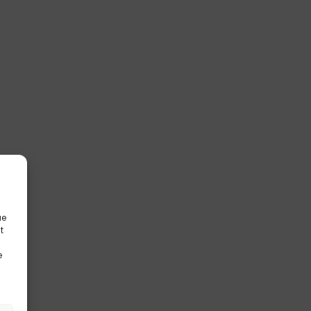
ue
t
e