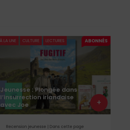
À LA UNE
CULTURE
LECTURES
À LA 
Jeunesse : Plongée dans
Sai
l’insurrection irlandaise
man
+
avec Joe
sac
Recension jeunesse | Dans cette page
DO