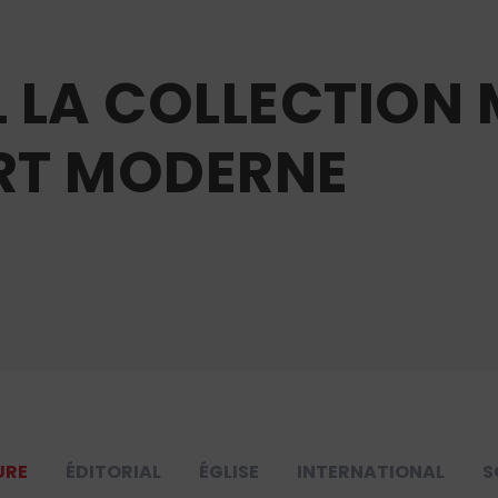
 L LA COLLECTIO
ART MODERNE
URE
ÉDITORIAL
ÉGLISE
INTERNATIONAL
S