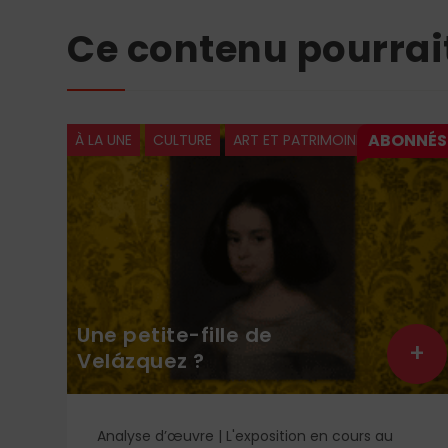
Ce contenu pourrai
À LA UNE
CULTURE
ART ET PATRIMOINE
Une petite-fille de
+
+
Velázquez ?
ge
Analyse d’œuvre | L'exposition en cours au