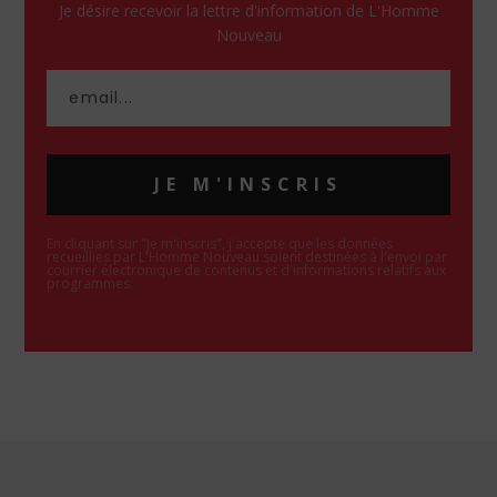
Je désire recevoir la lettre d'information de L'Homme
Nouveau
JE M'INSCRIS
En cliquant sur "Je m'inscris", j'accepte que les données
recueillies par L'Homme Nouveau soient destinées à l'envoi par
courrier électronique de contenus et d'informations relatifs aux
programmes.