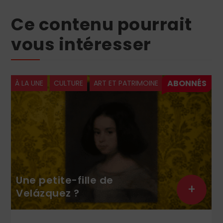
Ce contenu pourrait
vous intéresser
À LA UNE
CULTURE
ART ET PATRIMOINE
Une petite-fille de
+
Velázquez ?