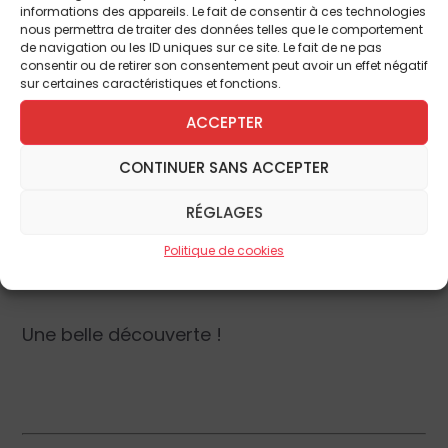
simple avec ses aplats de couleurs cernées
informations des appareils. Le fait de consentir à ces technologies
nous permettra de traiter des données telles que le comportement
de noires que de nombreuses touches
de navigation ou les ID uniques sur ce site. Le fait de ne pas
discrètement nuancées rendent
consentir ou de retirer son consentement peut avoir un effet négatif
sur certaines caractéristiques et fonctions.
admirablement vivant.
ACCEPTER
Une
sélection de 150 œuvres
souvent de
CONTINUER SANS ACCEPTER
taille modeste, de différentes techniques
(peinture, gravure, photographie, broderie,
RÉGLAGES
dessin), est exposée. Elle résume les
soixante années de création de Gabriele
Politique de cookies
Münter.
Une belle découverte !