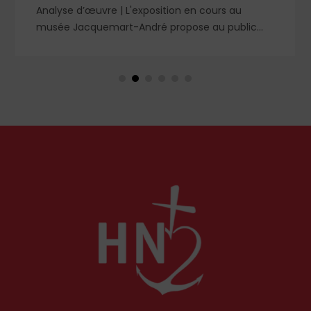
Analyse d’œuvre | L'exposition en cours au
musée Jacquemart-André propose au public
des chefs-d’œuvre de la peinture baroque
espagnole, parmi lesquels un portrait d'enfant
dans un style qui tranche avec les ceux qui
rendirent si célèbre Velázquez, le maître du Siglo
de Oro, auprès des cours européennes.