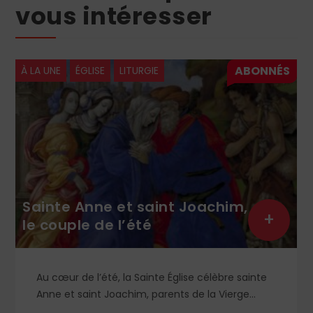
vous intéresser
À LA UNE
ÉGLISE
LITURGIE
Sainte Anne et saint Joachim,
+
le couple de l’été
Au cœur de l’été, la Sainte Église célèbre sainte
Anne et saint Joachim, parents de la Vierge
Marie. Mais que sait-on exactement de ce