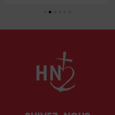
couple unique que le monde chrétien, aussi bien
en Orient qu’en Occident, célèbre par sa piété
et ses liturgies ?