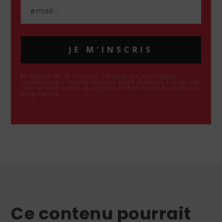
JE M'INSCRIS
En cliquant sur "Je m'inscris", j'accepte que les données
recueillies par L'Homme Nouveau soient destinées à l'envoi par
courrier électronique de contenus et d'informations relatifs aux
programmes.
Ce contenu pourrait