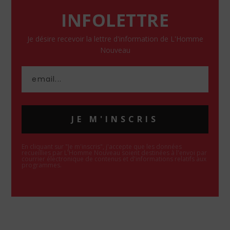
INFOLETTRE
Je désire recevoir la lettre d'information de L'Homme
Nouveau
JE M'INSCRIS
En cliquant sur "Je m'inscris", j'accepte que les données
recueillies par L'Homme Nouveau soient destinées à l'envoi par
courrier électronique de contenus et d'informations relatifs aux
programmes.