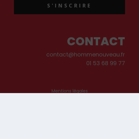
S'INSCRIRE
CONTACT
contact@hommenouveau.fr
01 53 68 99 77
Mentions légales
Conditions générales de vente et d’utilisation
Politique de cookies
Qui sommes-nous ?
© Les Editions de L’Homme Nouveau, 2022. Tous droits réservés.