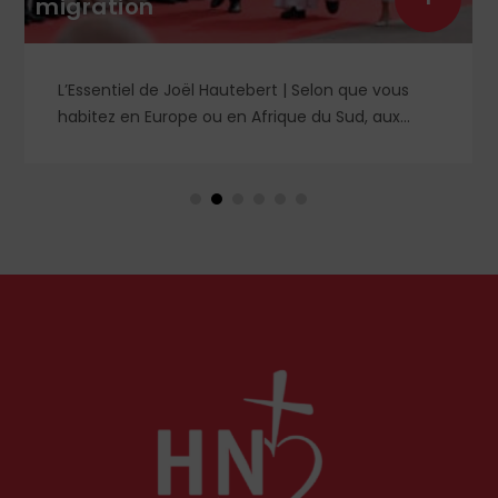
férule de l’Arco
 Hautebert | Selon que vous
Que prévoit le projet 
ou en Afrique du Sud, aux
l’Arcom ? Derrière des 
bye, vos propos seront
langage rassurant de l
acistes ou non. Les récents
de la lutte contre la d
ys-Bas ou en Irlande
un système liberticide 
on de l'accueil des migrants,
censure des contenus
 tout pouvoir rester chez eux,
numériques.
 Léon XIV récemment.