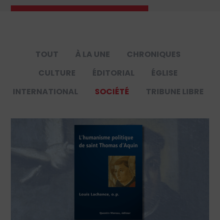
TOUT
À LA UNE
CHRONIQUES
CULTURE
ÉDITORIAL
ÉGLISE
INTERNATIONAL
SOCIÉTÉ
TRIBUNE LIBRE