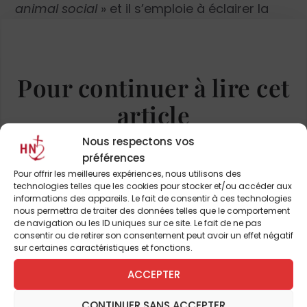
animal social
» et il s’emploie à éclairer la
portée de cette affirmation et les limites
qu’elle comporte. Le choix du titre de son
ouvrage découle directement de cette
Pour continuer à lire cet
affirmation de départ : «
la société politique
n’est-elle pas,
écrit-il,
sur le plan naturel, la
article
seule qui soit capable de réaliser, avec une
et de nombreux autres
certaine plénitude,
les fins de la nature
Nous respectons vos
humaine
?
» C’est dans ce sens qu’il qualifie
préférences
« d’humanisme » la pensée politique de
Pour offrir les meilleures expériences, nous utilisons des
ABONNEZ-VOUS DÈS À
technologies telles que les cookies pour stocker et/ou accéder aux
l’Aquinate, dans la mesure où celle-ci prend
PRÉSENT
informations des appareils. Le fait de consentir à ces technologies
en compte intégralement les exigences de la
nous permettra de traiter des données telles que le comportement
de navigation ou les ID uniques sur ce site. Le fait de ne pas
nature humaine. D’une écriture très
consentir ou de retirer son consentement peut avoir un effet négatif
condensée, exigeant une lecture de bout en
sur certaines caractéristiques et fonctions.
JE M'ABONNE
bout pour percevoir dans ses pleins effets le
ACCEPTER
développement du discours, cet ouvrage
n’est pourtant pas de pure théorie. C’est
CONTINUER SANS ACCEPTER