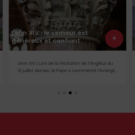
Léon XIV : le semeur est
+
généreux et confiant
Léon XIV | Lors de la récitation de l’Angélus du
12 juillet dernier, le Pape a commenté l’évangile
de saint Matthieu et particulièrement la
parabole du semeur.