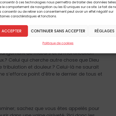
consentir à ces technologies nous permettra de traiter des données telles
se ! ?Si vous voulez être affermi et croître
 le comportement de navigation ou les ID uniques sur ce site. Le fait de n
t comme étranger sur la terre. ?Il faut, pour
 consentir ou de retirer son consentement peut avoir un effet négatif sur
taines caractéristiques et fonctions.
elon le monde, si vous voulez vivre en
ACCEPTER
CONTINUER SANS ACCEPTER
RÉGLAGES
ortification
Politique de cookies
e changement de mœurs et la mortification
ieux.? Celui qui cherche autre chose que Dieu
 tribulation et douleur.? Celui-là ne saurait
 s’efforce point d’être le dernier de tous et
dominer; sachez que vous êtes appelés pour
ourir dans une vaine oisiveté. ?Ici donc les