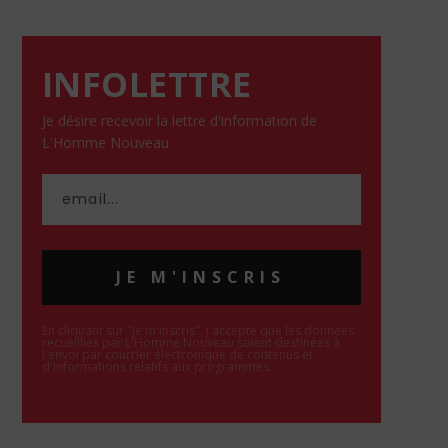
INFOLETTRE
Je désire recevoir la lettre d'information de
L'Homme Nouveau
JE M'INSCRIS
En cliquant sur "Je m'inscris", j'accepte que les données
recueillies par L'Homme Nouveau soient destinées à
l'envoi par courrier électronique de contenus et
d'informations relatifs aux programmes.