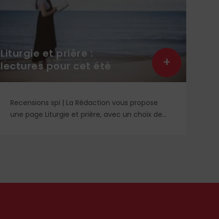
La 
Liturgie et prière :
Kyr
+
lectures pour cet été
Ca
Recensions spi | La Rédaction vous propose
Tr
une page Liturgie et prière, avec un choix de
no
quelques lectures religieuses et un DVD. Des
So
idées à retrouver dans le n° 1859.
mê
n’
l’
di
Læ