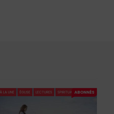
À LA UNE
ÉGLISE
LECTURES
SPIRITUALITÉ
À LA 