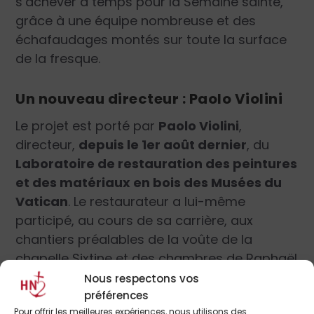
s’achever à temps pour la Semaine sainte,
grâce à une équipe nombreuse et des
échafaudages montés sur toute la surface
de la fresque.
Un nouveau directeur :
Paolo Violini
Le projet est porté par
Paolo Violini
,
directeur,
depuis le 1
er
août dernier
, du
Laboratoire de restauration des peintures
et des matériaux en bois des Musées du
Vatican
. Le restaurateur a lui-même
participé, au cours de sa carrière, aux
chantiers préalables de la voûte de la
chapelle Sixtine et des chambres de Raphaël
depuis son arrivée à l’atelier du Vatican en
Nous respectons vos
1988.
préférences
Pour offrir les meilleures expériences, nous utilisons des