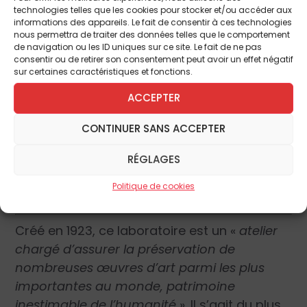
technologies telles que les cookies pour stocker et/ou accéder aux
informations des appareils. Le fait de consentir à ces technologies
Ces articles pourraient vous intéresser :
nous permettra de traiter des données telles que le comportement
de navigation ou les ID uniques sur ce site. Le fait de ne pas
Les États généraux du patrimoine religieux
consentir ou de retirer son consentement peut avoir un effet négatif
sur certaines caractéristiques et fonctions.
et la question de l’avenir des églises de
France
ACCEPTER
Quelle suite donner aux États généraux du
CONTINUER SANS ACCEPTER
Patrimoine religieux ?
Notre quinzaine : La beauté sauvera nos
RÉGLAGES
âmes
Politique de cookies
Créé en 1923, ce laboratoire est un «
atelier
chargé d’assurer la préservation de
nombreuses œuvres d’art parmi les plus
importantes au monde, patrimoine
inestimable de l’humanité
». Il s’agit du plus