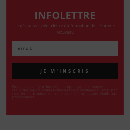
INFOLETTRE
Je désire recevoir la lettre d'information de L'Homme
Nouveau
JE M'INSCRIS
En cliquant sur "Je m'inscris", j'accepte que les données
recueillies par L'Homme Nouveau soient destinées à l'envoi par
courrier électronique de contenus et d'informations relatifs aux
programmes.