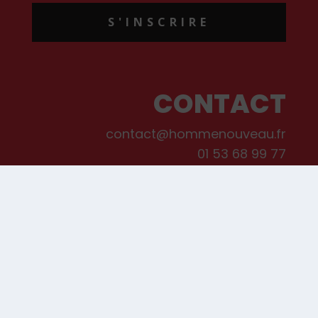
S'INSCRIRE
CONTACT
contact@hommenouveau.fr
01 53 68 99 77
Mentions légales
Conditions générales de vente et d’utilisation
Politique de cookies
Qui sommes-nous ?