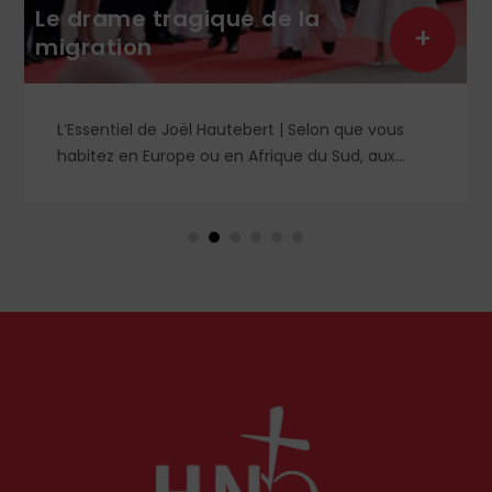
Le drame tragique de la
+
migration
L’Essentiel de Joël Hautebert | Selon que vous
habitez en Europe ou en Afrique du Sud, aux
États-Unis ou en Libye, vos propos seront
considérés comme racistes ou non. Les récents
événements aux Pays-Bas ou en Irlande
soulèvent la question de l'accueil des migrants,
qui devraient avant tout pouvoir rester chez eux,
comme l'a rappelé Léon XIV récemment.