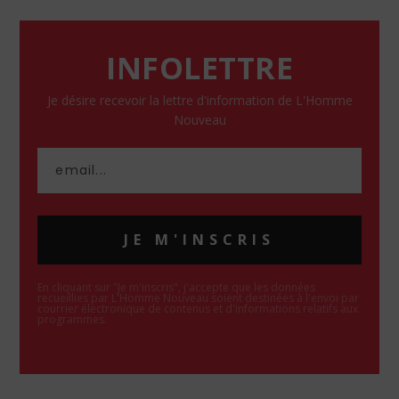
INFOLETTRE
Je désire recevoir la lettre d'information de L'Homme
Nouveau
JE M'INSCRIS
En cliquant sur "Je m'inscris", j'accepte que les données
recueillies par L'Homme Nouveau soient destinées à l'envoi par
courrier électronique de contenus et d'informations relatifs aux
programmes.