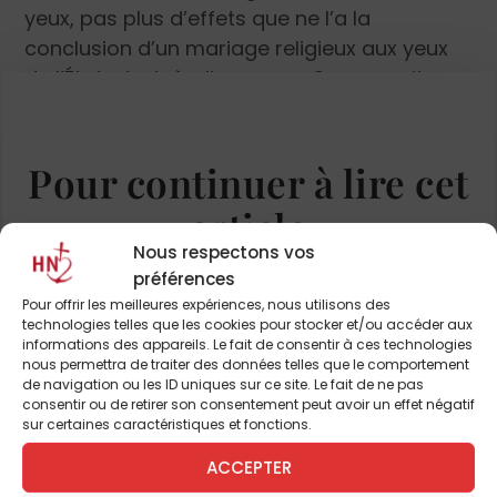
yeux, pas plus d’effets que ne l’a la
conclusion d’un mariage religieux aux yeux
de l’État, c’est-à-dire aucun. On pourrait
objecter que, traditionnellement, l’Église
demande à ses fidèles de contracter une
union civile. Mais elle le fait d’une part parce
Pour continuer à lire cet
que le mariage civil a longtemps été le seul
article
moyen d’acquérir, pour les époux et les
Nous respectons vos
enfants du couple, des droits familiaux et
et de nombreux autres
préférences
patrimoniaux dont les concubins étaient
Pour offrir les meilleures expériences, nous utilisons des
largement dépourvus, d’autre part et
technologies telles que les cookies pour stocker et/ou accéder aux
ABONNEZ-VOUS DÈS À
surtout, parce que, encore aujourd’hui, le
informations des appareils. Le fait de consentir à ces technologies
PRÉSENT
nous permettra de traiter des données telles que le comportement
ministre du culte qui procède à un mariage
de navigation ou les ID uniques sur ce site. Le fait de ne pas
religieux sans que ne lui ait été justifié l’acte
consentir ou de retirer son consentement peut avoir un effet négatif
sur certaines caractéristiques et fonctions.
de mariage civil encourt une peine
JE M'ABONNE
d’emprisonnement de six mois ainsi qu’une
ACCEPTER