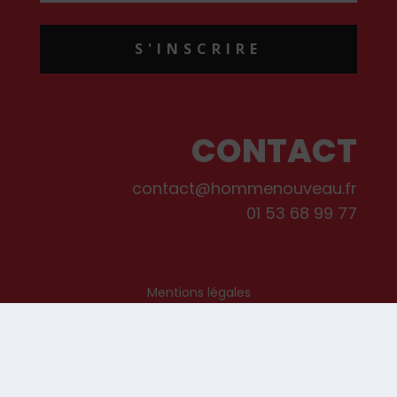
S'INSCRIRE
CONTACT
contact@hommenouveau.fr
01 53 68 99 77
Mentions légales
Conditions générales de vente et d’utilisation
Politique de cookies
Qui sommes-nous ?