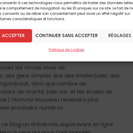
consentir à ces technologies nous permettra de traiter des données telles
 d’heures, il l’a interrogée,
 le comportement de navigation ou les ID uniques sur ce site. Le fait de n
rsonnelle a été profondément
 consentir ou de retirer son consentement peut avoir un effet négatif sur
ntérieur, à travers des mots, des
taines caractéristiques et fonctions.
profondes aussi, ce que – en
– l’on peut appeler « l’intimité
ACCEPTER
CONTINUER SANS ACCEPTER
RÉGLAGES
Politique de cookies
le
outes les forces vives de
ïcs, des gens simples que des intellectuels, des
ntgombault, ainsi que nombre de
yers de charité, bien sûr, et les écoles de
 de
L’Homme Nouveau
reviendra plus
 ses prochains numéros.
r ce blog un article mis auparavant en ligne
 Merci à ceux qui nous l’ont signalés.