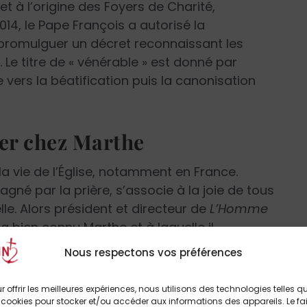
e et à l’origine des Foyers de Charité,
4, le Pape François a autorisé la
promulguer un décret reconnaissant les
 Le titre de « vénérable » est donné par
 vers la béatification puis la canonisation
er chez Marthe
a vie de l’Église, notamment en France.
né par la prière, s’associe à la joie de tous
le. Alors président et directeur de
L’Homme
a bien connu Marthe et à laquelle il
ié un très beau livre à son sujet :
Pour entrer
Nous respectons vos préférences
uverture du livre affirmait notamment :
r offrir les meilleures expériences, nous utilisons des technologies telles q
 a été l’un des amis les plus
 cookies pour stocker et/ou accéder aux informations des appareils. Le fai