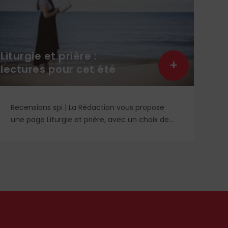
La 
Liturgie et prière :
Kyr
+
lectures pour cet été
Ca
Recensions spi | La Rédaction vous propose
Tr
une page Liturgie et prière, avec un choix de
no
quelques lectures religieuses et un DVD. Des
So
idées à retrouver dans le n° 1859.
mê
n’
l’
di
Læ