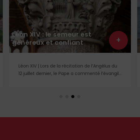
Léon XIV : le semeur est
+
généreux et confiant
Léon XIV | Lors de la récitation de l’Angélus du
12 juillet dernier, le Pape a commenté l’évangile
de saint Matthieu et particulièrement la
parabole du semeur.