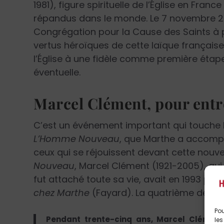
1981), figure spirituelle de l’Église en Franc
répandus dans le monde. Le 7 novembre 201
Congrégation pour la Cause des Saints à 
vertus héroïques de cette laïque française.
l’Église à une fidèle comme première étape
éventuelle.
Marcel Clément, pour entr
C’est un événement important qui touche l
L’Homme Nouveau
, que Marthe a accompag
ceux qui se réjouissent devant cette nouvel
Nouveau
, Marcel Clément (1921-2005), qui 
fut attaché toute sa vie, avait en 1993 publ
chez Marthe
(Fayard). La quatrième de co
Pou
Pendant trente-cinq ans, Marcel Clément
les