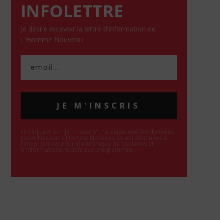
INFOLETTRE
Je désire recevoir la lettre d'information de
L'Homme Nouveau
JE M'INSCRIS
En cliquant sur "Je m'inscris", j'accepte que les données
recueillies par L'Homme Nouveau soient destinées à
l'envoi par courrier électronique de contenus et
d'informations relatifs aux programmes.