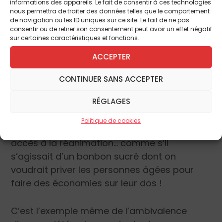
informations des appareils. Le fait de consentir à ces technologies
édité un document pour aider les médecins
nous permettra de traiter des données telles que le comportement
de navigation ou les ID uniques sur ce site. Le fait de ne pas
à déterminer quels malades pouvaient ou
consentir ou de retirer son consentement peut avoir un effet négatif
non bénéficier de la réanimation,
sur certaines caractéristiques et fonctions.
recommandant bien sûr d’accompagner
ACCEPTER
jusqu’au bout les personnes qui ne devaient
pas être réanimées, en leur prodiguant des
CONTINUER SANS ACCEPTER
soins palliatifs de qualité. La presse et le
RÉGLAGES
grand public, notamment dans les milieux
catholiques, ont dénoncé à grands cris un
Politique de cookies
« tri » et réclamé que tous les vieillards aient
accès à la réanimation… comme s’il
s’agissait d’un bonbon sucré dont on
voudrait priver les personnes âgées pour
faire des économies sur leur dos !
C’est l’exemple même de l’ambivalence