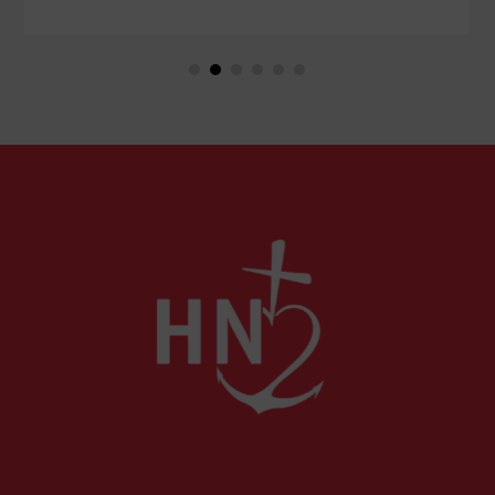
États-Unis ou en Libye, vos propos seront
considérés comme racistes ou non. Les récents
événements aux Pays-Bas ou en Irlande
soulèvent la question de l'accueil des migrants,
qui devraient avant tout pouvoir rester chez eux,
comme l'a rappelé Léon XIV récemment.