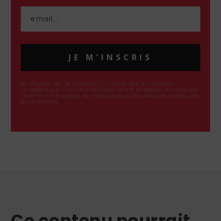
JE M'INSCRIS
En cliquant sur "Je m'inscris", j'accepte que les données
recueillies par L'Homme Nouveau soient destinées à l'envoi par
courrier électronique de contenus et d'informations relatifs aux
programmes.
Ce contenu pourrait