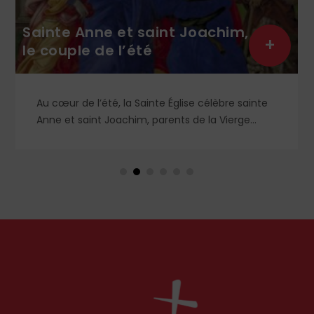
Sainte Anne et saint Joachim,
+
le couple de l’été
Au cœur de l’été, la Sainte Église célèbre sainte
Anne et saint Joachim, parents de la Vierge
Marie. Mais que sait-on exactement de ce
couple unique que le monde chrétien, aussi bien
en Orient qu’en Occident, célèbre par sa piété
et ses liturgies ?