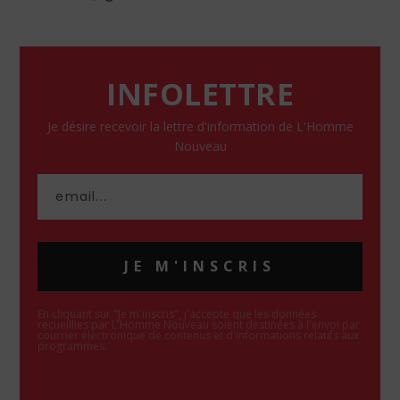
INFOLETTRE
Je désire recevoir la lettre d'information de L'Homme
Nouveau
JE M'INSCRIS
En cliquant sur "Je m'inscris", j'accepte que les données
recueillies par L'Homme Nouveau soient destinées à l'envoi par
courrier électronique de contenus et d'informations relatifs aux
programmes.