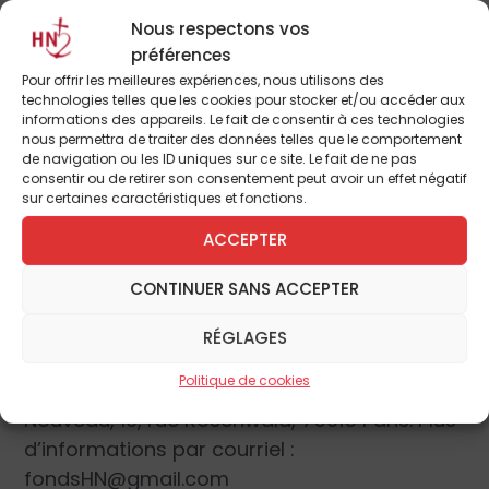
Nous respectons vos
préférences
Pour offrir les meilleures expériences, nous utilisons des
technologies telles que les cookies pour stocker et/ou accéder aux
Notre dernier numéro est en vente ici :
informations des appareils. Le fait de consentir à ces technologies
nous permettra de traiter des données telles que le comportement
Cliquez ici.
de navigation ou les ID uniques sur ce site. Le fait de ne pas
consentir ou de retirer son consentement peut avoir un effet négatif
sur certaines caractéristiques et fonctions.
Pour faire un don, aider le Club des Hommes
en Noir et bénéficier d’une déduction fiscale :
ACCEPTER
Cliquez là.
CONTINUER SANS ACCEPTER
Vous pouvez également rédiger un chèque à
RÉGLAGES
l’ordre du Fonds de dotation Homme
Politique de cookies
Nouveau (FDHN) et l’envoyer à L’Homme
Nouveau, 10, rue Rosenwald, 75015 Paris. Plus
d’informations par courriel :
fondsHN@gmail.com