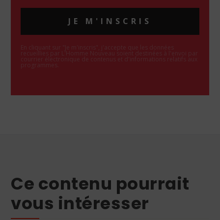
JE M'INSCRIS
En cliquant sur "Je m'inscris", j'accepte que les données
recueillies par L'Homme Nouveau soient destinées à l'envoi par
courrier électronique de contenus et d'informations relatifs aux
programmes.
Ce contenu pourrait
vous intéresser