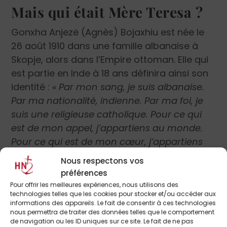
Mais qui était Mère Teresa ?
Gonxha Anjezë (Agnès) Bojaxhiu est née le
26 août 1910 dans une famille albanaise à
Skopje, alors dans l’Empire ottoman. Elle qui
est partie en Inde à 18 ans définira ainsi son
identité :
« Par mon sang, je suis albanaise.
Par ma nationalité, indienne. Par ma foi, je
suis une religieuse catholique. Pour ce qui
est de mon appel, j’appartiens au monde.
Pour ce qui est de mon cœur, j’appartiens
entièrement au Cœur de Jésus. »
La
Nous respectons vos
consécration à Dieu ne faisait donc pas
préférences
disparaître les autres appartenances mais
Pour offrir les meilleures expériences, nous utilisons des
technologies telles que les cookies pour stocker et/ou accéder aux
les dépassait.
informations des appareils. Le fait de consentir à ces technologies
nous permettra de traiter des données telles que le comportement
de navigation ou les ID uniques sur ce site. Le fait de ne pas
Née dans une famille profondément