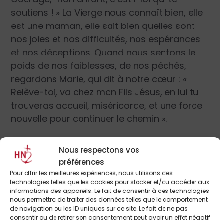
soutiens ! » La Vierge nous connaît bien, elle
est une maman, elle sait bien quelles sont
nos joies et nos difficultés, nos espérances
et nos déceptions. Quand nous sentons le
poids de nos faiblesses, de nos péchés,
regardons Marie, qui dit à notre cœur : «
Relève-toi, va chez mon Fils Jésus, en lui tu
trouveras accueil, miséricorde, et une force
nouvelle pour continuer le chemin ».
Le regard de Marie ne s’adresse pas
Nous respectons vos
seulement à nous. Au pied de la Croix, quand
préférences
Jésus lui confie l’Apôtre Jean, et avec lui
Pour offrir les meilleures expériences, nous utilisons des
technologies telles que les cookies pour stocker et/ou accéder aux
nous tous, en disant : « Femme, voici ton fils »
informations des appareils. Le fait de consentir à ces technologies
(Jn 19, 26), le regard de Marie est fixé sur
nous permettra de traiter des données telles que le comportement
de navigation ou les ID uniques sur ce site. Le fait de ne pas
Jésus. Et Marie nous dit, comme aux noces
consentir ou de retirer son consentement peut avoir un effet négatif