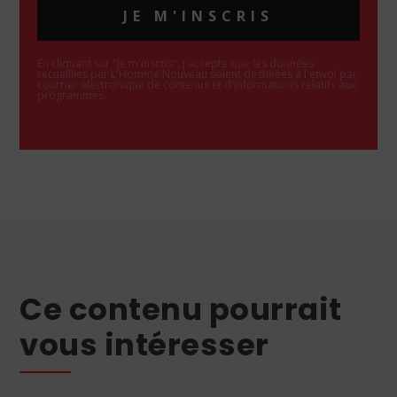
JE M'INSCRIS
En cliquant sur "Je m'inscris", j'accepte que les données
recueillies par L'Homme Nouveau soient destinées à l'envoi par
courrier électronique de contenus et d'informations relatifs aux
programmes.
Ce contenu pourrait
vous intéresser