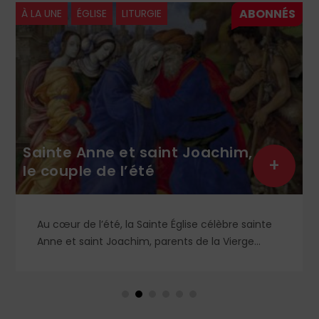
À LA UNE
ÉGLISE
LITURGIE
Sainte Anne et saint Joachim,
+
le couple de l’été
Au cœur de l’été, la Sainte Église célèbre sainte
Anne et saint Joachim, parents de la Vierge
Marie. Mais que sait-on exactement de ce
couple unique que le monde chrétien, aussi bien
en Orient qu’en Occident, célèbre par sa piété
et ses liturgies ?