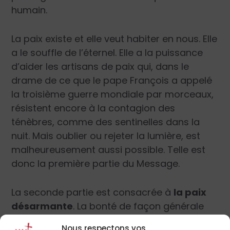
humain.
La paix existe et elle veut habiter en nous. Elle
a le souffle de l’éternel. Elle a la puissance
d’aider les artisans de paix qui, dans le
drame de ce que le pape François a appelé
la troisième guerre mondiale par morceaux,
résistent encore à la contagion des
ténèbres, comme des sentinelles dans la
nuit. Mais oublier ou rejeter la lumière, est
malheureusement aussi possible. Telle est
donc la première partie du Message.
La seconde partie est consacrée à
la paix
désarmante
. La bonté de façon générale
est toujours désarmante ; mais cela est
Nous respectons vos