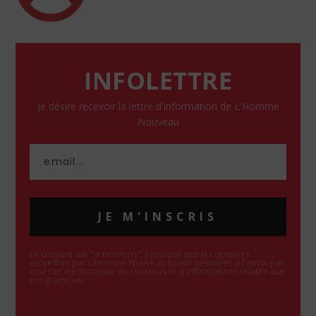
INFOLETTRE
Je désire recevoir la lettre d'information de L'Homme
Nouveau
JE M'INSCRIS
En cliquant sur "Je m'inscris", j'accepte que les données
recueillies par L'Homme Nouveau soient destinées à l'envoi par
courrier électronique de contenus et d'informations relatifs aux
programmes.