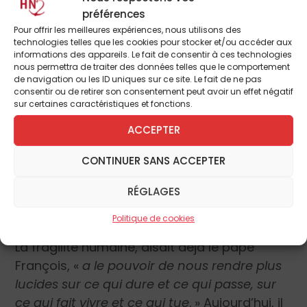
surtout vrai de la bonté divine. On le voit
préférences
particulièrement dans le mystère de
Pour offrir les meilleures expériences, nous utilisons des
l’Incarnation, quand Dieu s’est fait petit
technologies telles que les cookies pour stocker et/ou accéder aux
informations des appareils. Le fait de consentir à ces technologies
enfant. C’est là qu’il atteint son premier
nous permettra de traiter des données telles que le comportement
abaissement dans le sein d’une jeune mère
de navigation ou les ID uniques sur ce site. Le fait de ne pas
consentir ou de retirer son consentement peut avoir un effet négatif
puis dans la mangeoire de Bethléem. «
Paix
sur certaines caractéristiques et fonctions.
sur la terre »
, chantent les anges en
ACCEPTER
annonçant la présence d’un Dieu sans
défense, dont l’humanité ne peut se
CONTINUER SANS ACCEPTER
découvrir aimée qu’en prenant soin de lui,
car rien ne possède autant le pouvoir de
RÉGLAGES
nous changer qu’un enfant.
Politique de cookies
La fragilité humaine, disait déjà le pape
François, «
a le pouvoir de nous rendre plus
lucides sur ce qui dure et ce qui passe, sur
ce qui fait vivre et ce qui tue
. » Aujourd’hui, il