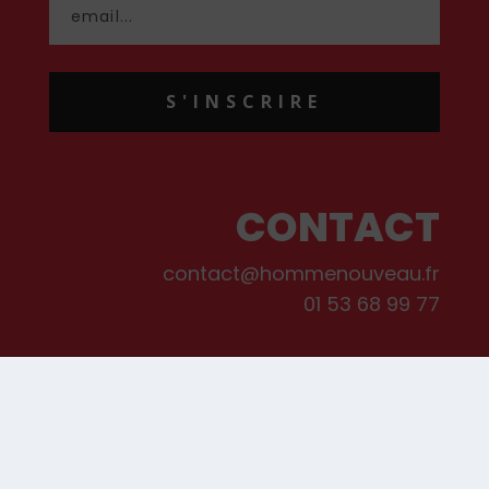
S'INSCRIRE
CONTACT
contact@hommenouveau.fr
01 53 68 99 77
Mentions légales
Conditions générales de vente et d’utilisation
Politique de cookies
Qui sommes-nous ?