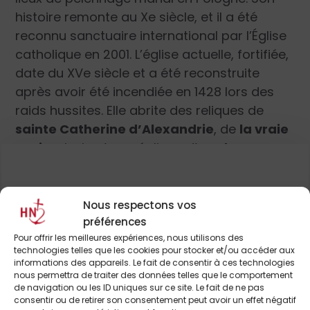
histoire remonte au Xe siècle, et il a été
reconnu sanctuaire international par l’Église
catholique en 2001. L’église actuelle, fortifiée,
date du XVe siècle et a été reconstruite
après avoir été incendiée en 1428 lors des
raids hussites. Elle abrite des reliques de
sainte Catherine d’Alexandrie
, de
la vraie
Croix
, ainsi qu’une réplique d’
un clou ayant
servi à la crucifixion du Christ
. Mais ce sont
les Philippines, dans le sanctuaire de
Montemaria, situé à Batangas, qui abritent la
Pour continuer à lire cet
Nous respectons vos
plus haute statue de la Vierge Marie au
préférences
article
Pour offrir les meilleures expériences, nous utilisons des
monde, appelée
Mother of All Asia – Tower
technologies telles que les cookies pour stocker et/ou accéder aux
of Peace
. Inaugurée en 2021, cette statue
et de nombreux autres
informations des appareils. Le fait de consentir à ces technologies
nous permettra de traiter des données telles que le comportement
mesure 98,15 mètres de hauteur, incluant le
de navigation ou les ID uniques sur ce site. Le fait de ne pas
socle. Elle a été conçue par le sculpteur
consentir ou de retirer son consentement peut avoir un effet négatif
ABONNEZ-VOUS DÈS À