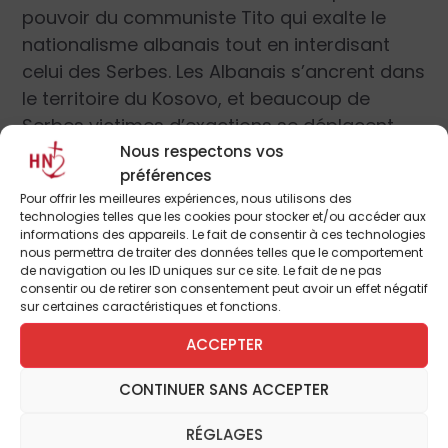
pouvoir du communiste Tito qui exalte le
nationalisme albanais tout en interdisant
celui des Serbes. Les Albanais s’ancrent dans
l
e territoire du Koso
vo, et beaucoup de
Serbes victimes d’exactions se déplacent
plus au nord en Serbie centrale.
Nous respectons vos
préférences
Pour offrir les meilleures expériences, nous utilisons des
A la chute de la Yougoslavie, celle-ci se
technologies telles que les cookies pour stocker et/ou accéder aux
divise e
n plusieurs petits états. La Serbie veut
informations des appareils. Le fait de consentir à ces technologies
nous permettra de traiter des données telles que le comportement
garder le Kosovo mais un mouvement
de navigation ou les ID uniques sur ce site. Le fait de ne pas
terroriste albanais, l’UCK, soutenu par les
consentir ou de retirer son consentement peut avoir un effet négatif
sur certaines caractéristiques et fonctions.
atlantistes (comme l’ont démontré Pierre
Péan et le colonel français Jacques Hogard)
ACCEPTER
mène une guerre civile sans pitié contre les
CONTINUER SANS ACCEPTER
autorités serbes et les autres Albanais
accusés de collaboration avec les Serbes.
RÉGLAGES