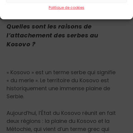
Politique de cookies
Quelles sont les raisons de
l’attachement des serbes au
Kosovo ?
« Kosovo » est un terme serbe qui signifie
« du merle ». Le territoire du Kosovo est
historiquement une immense plaine de
Serbie.
Aujourd’hui, l’État du Kosovo réunit en fait
deux régions : la plaine du Kosovo et la
Métochie, qui vient d’un terme grec qui