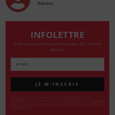
Rabany
INFOLETTRE
Je désire recevoir la lettre d'information de L'Homme
Nouveau
JE M'INSCRIS
En cliquant sur "Je m'inscris", j'accepte que les données
recueillies par L'Homme Nouveau soient destinées à l'envoi par
courrier électronique de contenus et d'informations relatifs aux
programmes.