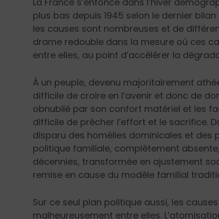
La France s’enfonce dans l’hiver démogra
plus bas depuis 1945 selon le dernier bilan
les causes sont nombreuses et de différents 
drame redouble dans la mesure où ces cau
entre elles, au point d’accélérer la dégrada
À un peuple, devenu majoritairement athée 
difficile de croire en l’avenir et donc de d
obnubilé par son confort matériel et les fac
difficile de prêcher l’effort et le sacrifi
disparu des homélies dominicales et des p
politique familiale, complètement absent
décennies, transformée en ajustement socia
remise en cause du modèle familial traditi
Sur ce seul plan politique aussi, les cause
malheureusement entre elles. L’atomisatio