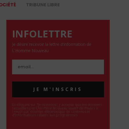
OCIÉTÉ
TRIBUNE LIBRE
INFOLETTRE
Je désire recevoir la lettre d'information de
L'Homme Nouveau
JE M'INSCRIS
En cliquant sur "Je m'inscris", j'accepte que les données
recueillies par L'Homme Nouveau soient destinées à
l'envoi par courrier électronique de contenus et
d'informations relatifs aux programmes.