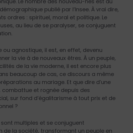
phique. Le nombre des nouveau-nés est au
 démographique publié par l’Insee. À vrai dire,
ordres : spirituel, moral et politique. Le
ses, au lieu de se paralyser, se conjuguent
tion.
ou agnostique, il est, en effet, devenu
onner la vie à de nouveaux êtres. À un peuple,
ilités de la vie moderne, il est encore plus
ce. Dans beaucoup de cas, ce discours a même
réparations au mariage. Et que dire d’une
e, combattue et rognée depuis des
l, sur fond d’égalitarisme à tout prix et de
onnel ?
s sont multiples et se conjuguent
n de la société, transformant un peuple en