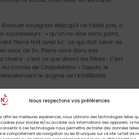
ossuet soulignait déjà qu’il ne fallait pas, à
ses successeurs : « qu’on ne dise donc point,
t Pierre finit avec lui : ce qui doit servir de
is avoir de fin. Pierre vivra dans ses
 chaire : c’est ce que disent les Pères ; c’est
 au concile de Chalcédoine. » Depuis, le
nnellement le dogme de l’infaillibilité
Nous respectons vos préférences
r offrir les meilleures expériences, nous utilisons des technologies telles q
ête de la Chaire de saint Pierre, nous
 cookies pour stocker et/ou accéder aux informations des appareils. Le fai
ardinal Gerhard Müller, ancien préfet de la
consentir à ces technologies nous permettra de traiter des données telles
 le comportement de navigation ou les ID uniques sur ce site. Le fait de n
ravers le sujet difficile qu’il aborde – avons-