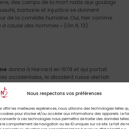
erre, des camps de la mort nazis aux goulags
ruauté, barbarie et injustice se donnent
four de la comédie humaine. Oui, hier comme
nce à cause des hommes »
(Gn 6, 13).
yne
donna à Harvard en 1978 et qui portait
tes occidentales, le dissident russe alertait
n d’une grande valeur se trouve confisqué par
e ne pas savoir, de ne pas voir son âme
Nous respectons vos préférences
tés, les paroles vaines. Une personne qui
 n’a absolument pas besoin de ce flot pesant
r offrir les meilleures expériences, nous utilisons des technologies telles q
 cookies pour stocker et/ou accéder aux informations des appareils. Le fai
consentir à ces technologies nous permettra de traiter des données telles
 le comportement de navigation ou les ID uniques sur ce site. Le fait de n