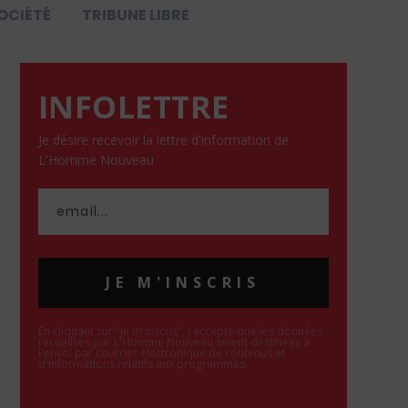
OCIÉTÉ
TRIBUNE LIBRE
INFOLETTRE
Je désire recevoir la lettre d'information de
L'Homme Nouveau
JE M'INSCRIS
En cliquant sur "Je m'inscris", j'accepte que les données
recueillies par L'Homme Nouveau soient destinées à
l'envoi par courrier électronique de contenus et
d'informations relatifs aux programmes.