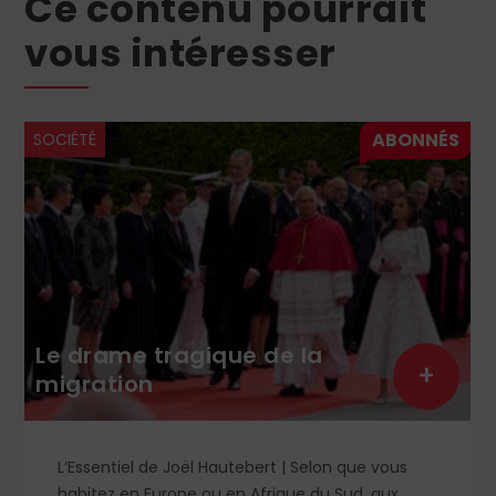
Ce contenu pourrait
vous intéresser
SOCIÉTÉ
Le nivellement de la
pensée sous la bienveillante
+
+
férule de l’Arcom
Que prévoit le projet stratégique 2026-2028 de
l’Arcom ? Derrière des objectifs formulés dans le