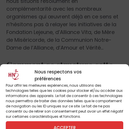
nous situons résolument en
complémentarité avec les nombreux
organismes qui œuvrent déjà en ce sens et
n’hésitons pas à relayer les initiatives de la
Fondation Lejeune, d’Alliance Vita, de Mère
de Miséricorde, de la Communion Notre-
Dame de l’Alliance, d’Amour et Vérité…
Comment se structure cette
Nous respectons vos
neuvaine ?
préférences
La neuvaine est composée de trois parties.
Pour offrir les meilleures expériences, nous utilisons des
technologies telles que les cookies pour stocker et/ou accéder aux
La première comprend neuf méditations
informations des appareils. Le fait de consentir à ces technologies
pour les neuf jours de la neuvaine, en
nous permettra de traiter des données telles que le comportement
de navigation ou les ID uniques sur ce site. Le fait de ne pas
intégrant à chaque fois une problématique
consentir ou de retirer son consentement peut avoir un effet négatif
spécifique de la vie conjugale : estime de soi,
sur certaines caractéristiques et fonctions.
fécondité, fidélité, éducation des enfants,
ACCEPTER