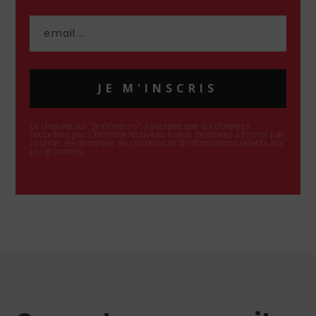
JE M'INSCRIS
En cliquant sur "Je m'inscris", j'accepte que les données
recueillies par L'Homme Nouveau soient destinées à l'envoi par
courrier électronique de contenus et d'informations relatifs aux
programmes.