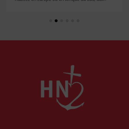
langage rassurant de la protection du public et
nts
de la lutte contre la désinformation, se dessine
un système liberticide de surveillance et de
ts,
censure des contenus médiatiques et
eux,
numériques.