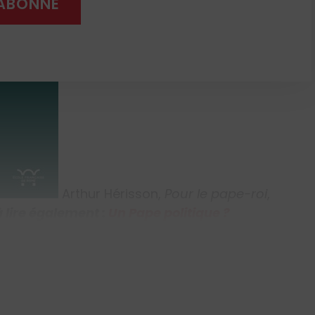
'ABONNE
Arthur Hérisson,
Pour le pape-roi
,
à lire également :
Un Pape politique ?