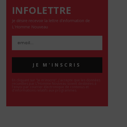
INFOLETTRE
Je désire recevoir la lettre d'information de
L'Homme Nouveau
JE M'INSCRIS
En cliquant sur "Je m'inscris", j'accepte que les données
recueillies par L'Homme Nouveau soient destinées à
l'envoi par courrier électronique de contenus et
d'informations relatifs aux programmes.