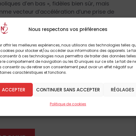
oliques d’en bas », fidèles bien sûr, mais
mme vecteur d’accélération d’une prise de
 ainsi que les grandes collectes visant à
consacrée à la mobilisation armée des
Nous respectons vos préférences
bes. L’ouvrage est évidemment trop riche
ur tire en fin d’étude plusieurs conclusions.
r offrir les meilleures expériences, nous utilisons des technologies telles q
 cookies pour stocker et/ou accéder aux informations des appareils. Le fai
 sur l’organisation décentralisée de celle-ci,
consentir à ces technologies nous permettra de traiter des données telles
l’opinion publique dans les relations
 le comportement de navigation ou les ID uniques sur ce site. Le fait de n
 consentir ou de retirer son consentement peut avoir un effet négatif sur
e que le mouvement intransigeant en
taines caractéristiques et fonctions.
à lire cet article
par le biais de la presse (avec l’exemple
 une étape importante dans la
breux autres
ACCEPTER
CONTINUER SANS ACCEPTER
RÉGLAGES
out en accélérant l’abandon du lien aux
e cette
« mobilisation en faveur du pape-roi »
Politique de cookies
 DÈS À PRÉSENT
essement catholique pour les questions
ème en place et, plus largement, au ralliement
ement ces questions, l’auteur en fait ici en