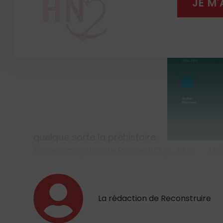
JE M
quelque sorte la préhistoire.
École française de Rome
, 612 p., 37 e.
>> 
La rédaction de Reconstruire