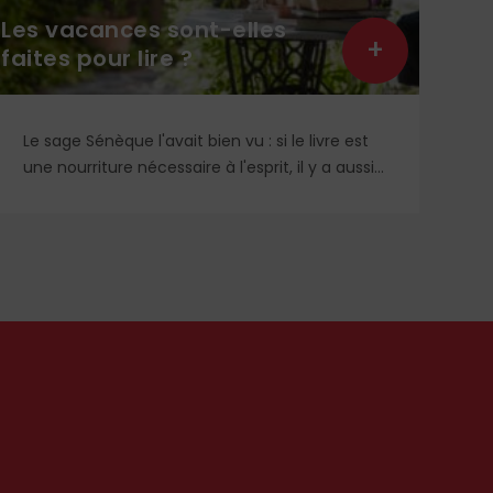
Jeu
Les vacances sont-elles
l’i
+
faites pour lire ?
ave
Le sage Sénèque l'avait bien vu : si le livre est
Re
une nourriture nécessaire à l'esprit, il y a aussi
re
une mauvaise façon de lire. Les vacances sont
éc
justement le moment privilégié pour goûter et
de
assimiler nos lectures, au rythme des loisirs qui
nous sont donnés pour apprendre,
contempler, discuter...