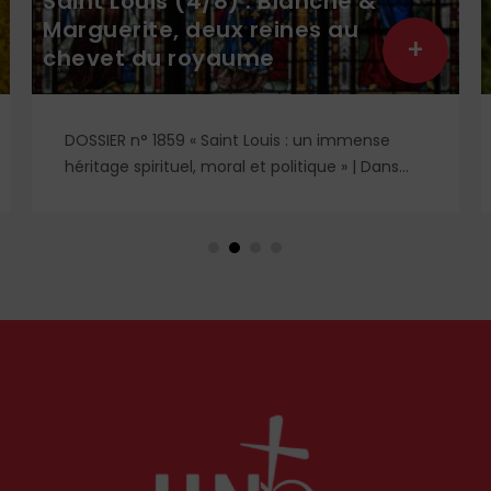
Saint Louis (4/8) : Blanche &
Marguerite, deux reines au
+
chevet du royaume
DOSSIER n° 1859 « Saint Louis : un immense
héritage spirituel, moral et politique » | Dans
l'ombre et la lumière du règne de saint Louis,
deux figures féminines s'imposent : Blanche de
Castille, mère dévouée et reine de fer, et
Marguerite de Provence, reine pieuse et
épouse fidèle. À travers leurs influences
respectives, se lit l'équilibre singulier d'une
royauté en acte, structurée par la foi
chrétienne.