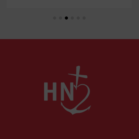
langage rassurant de la protection du public et
de la lutte contre la désinformation, se dessine
un système liberticide de surveillance et de
censure des contenus médiatiques et
numériques.