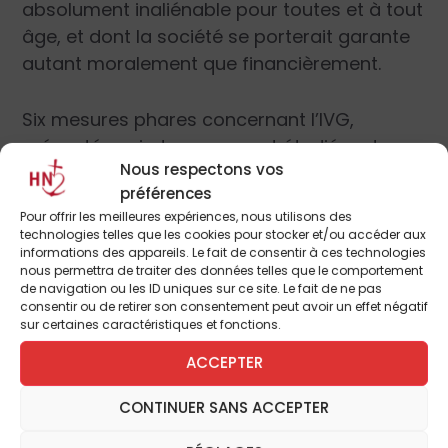
absolument inaliénable pour toutes et à tout
âge, et dont la société se porterait garante
autant moralement que financièrement.
Six mesures phares concernant l’IVG,
présentées ci-dessous, sont étudiées dans
Nous respectons vos
le cadre du projet de loi. À l’heure actuelle,
préférences
on ne peut encore savoir lesquelles seront
Pour offrir les meilleures expériences, nous utilisons des
adoptées ou non.
technologies telles que les cookies pour stocker et/ou accéder aux
informations des appareils. Le fait de consentir à ces technologies
nous permettra de traiter des données telles que le comportement
de navigation ou les ID uniques sur ce site. Le fait de ne pas
consentir ou de retirer son consentement peut avoir un effet négatif
sur certaines caractéristiques et fonctions.
INFOLETTRE
ACCEPTER
Je désire recevoir la lettre d'information de L'Homme
CONTINUER SANS ACCEPTER
Nouveau