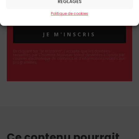
RÉGLAGES
Politique de cookies
JE M'INSCRIS
En cliquant sur "Je m'inscris", j'accepte que les données
recueillies par L'Homme Nouveau soient destinées à l'envoi par
courrier électronique de contenus et d'informations relatifs aux
programmes.
Ce contenu pourrait