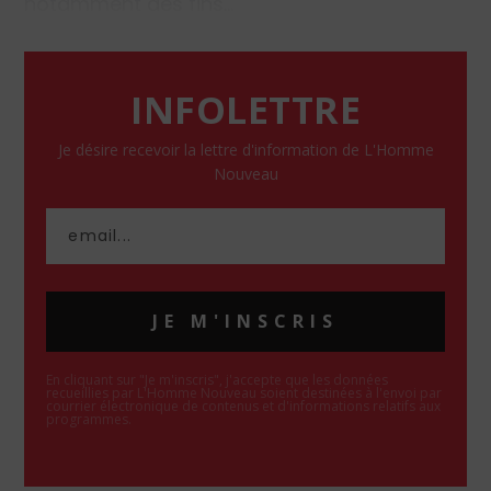
notamment des fins…
INFOLETTRE
Je désire recevoir la lettre d'information de L'Homme
Nouveau
JE M'INSCRIS
En cliquant sur "Je m'inscris", j'accepte que les données
recueillies par L'Homme Nouveau soient destinées à l'envoi par
courrier électronique de contenus et d'informations relatifs aux
programmes.