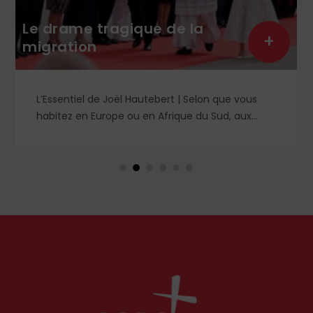
Le drame tragique de la
+
migration
L’Essentiel de Joël Hautebert | Selon que vous
habitez en Europe ou en Afrique du Sud, aux
États-Unis ou en Libye, vos propos seront
considérés comme racistes ou non. Les récents
événements aux Pays-Bas ou en Irlande
soulèvent la question de l'accueil des migrants,
qui devraient avant tout pouvoir rester chez eux,
comme l'a rappelé Léon XIV récemment.