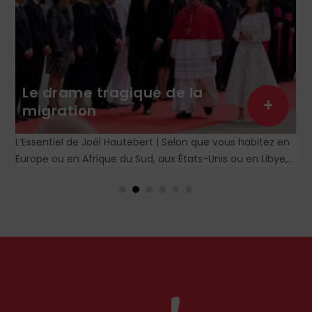
Le drame tragique de la
+
migration
L’Essentiel de Joël Hautebert | Selon que vous habitez en
Europe ou en Afrique du Sud, aux États-Unis ou en Libye,
vos propos seront considérés comme racistes ou non.
Les récents événements aux Pays-Bas ou en Irlande
soulèvent la question de l'accueil des migrants, qui
devraient avant tout pouvoir rester chez eux, comme l'a
rappelé Léon XIV récemment.