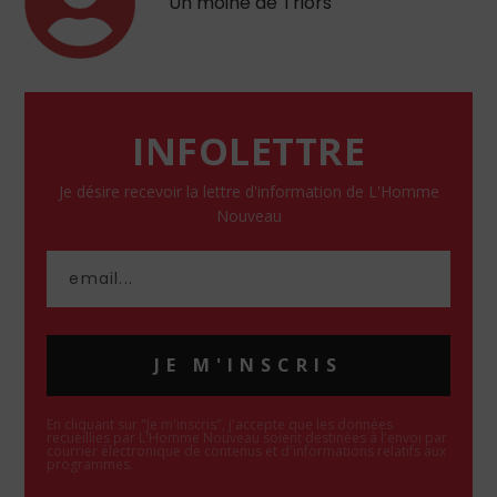
Un moine de Triors
INFOLETTRE
Je désire recevoir la lettre d'information de L'Homme
Nouveau
JE M'INSCRIS
En cliquant sur "Je m'inscris", j'accepte que les données
recueillies par L'Homme Nouveau soient destinées à l'envoi par
courrier électronique de contenus et d'informations relatifs aux
programmes.