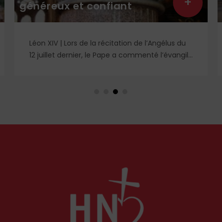
+
lectures pour cet été
lus du
Recensions spi | La Rédaction vous propose
évangile
une page Liturgie et prière, avec un choix de
quelques lectures religieuses et un DVD. Des
idées à retrouver dans le n° 1859.