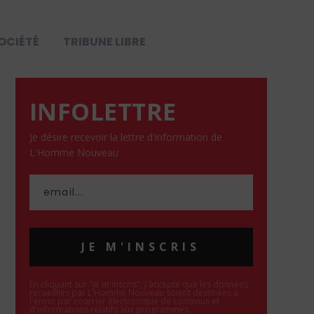
OCIÉTÉ
TRIBUNE LIBRE
INFOLETTRE
Je désire recevoir la lettre d'information de
L'Homme Nouveau
JE M'INSCRIS
En cliquant sur "Je m'inscris", j'accepte que les données
recueillies par L'Homme Nouveau soient destinées à
l'envoi par courrier électronique de contenus et
d'informations relatifs aux programmes.