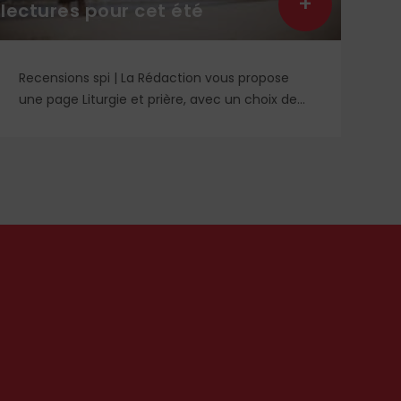
+
+
Carême)
Trois Kyrie se partagent le numéro 17 dans la
nomenclature faite par les moines de
Solesmes. Deux Kyrie de 1er mode ayant la
même structure, comme les deux Kyrie 11, l’un
n’étant que le développement mélodique de
l’autre ; et un Kyrie de 6e mode totalement
différent, réservé pour les messes Gaudete et
Lætare.