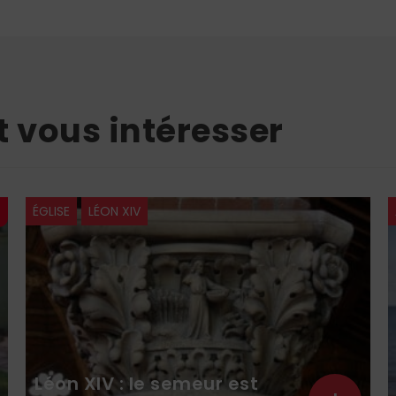
t vous intéresser
À LA UNE
ÉGLISE
LECTURES
SPIRITUALITÉ
Liturgie et prière :