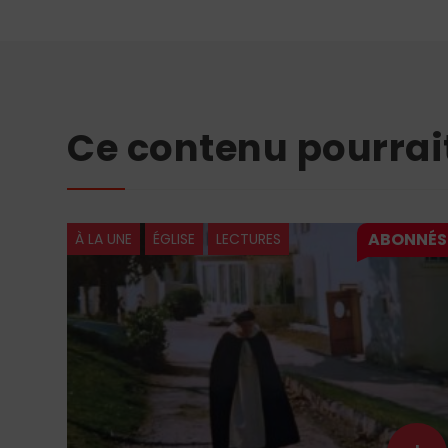
Ce contenu pourrai
ÉGLISE
LÉON XIV
Léon XIV : le semeur est