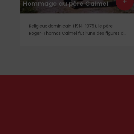
+
el
généreux et confiant
e père
Léon XIV | Lors de la récitation de l’Angé
 figures du
12 juillet dernier, le Pape a commenté l’
 jusqu’à la
de saint Matthieu et particulièrement la
parabole du semeur.
s
utant un
nement l’un
 Deux
mmage.