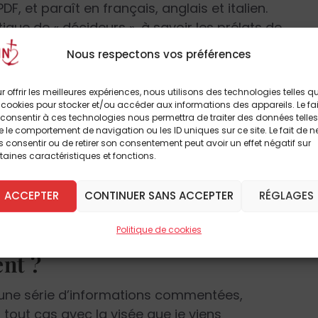
F, et paraît en français, anglais et italien.
tique de « décideurs », à savoir les prélats de
ui veulent s’informer et réfléchir.
Nous respectons vos préférences
me » sans préciser ce que l’on veut réformer
r offrir les meilleures expériences, nous utilisons des technologies telles q
ne change vraiment, sinon que s’accentue ce
 cookies pour stocker et/ou accéder aux informations des appareils. Le fai
consentir à ces technologies nous permettra de traiter des données telles
qui n’a pas apporté le merveilleux printemps
 le comportement de navigation ou les ID uniques sur ce site. Le fait de n
n de cette lettre est de joindre sa pierre à
 consentir ou de retirer son consentement peut avoir un effet négatif sur
taines caractéristiques et fonctions.
l’Église attend, dans la ligne des grandes
nne, réforme tridentine, grand relèvement
ACCEPTER
CONTINUER SANS ACCEPTER
RÉGLAGES
n. Elle veut contribuer à des diagnostics
 de reconstruction.
Politique de cookies
nt ?
et une série d’informations commentées,
n tout cas avec la visée que je viens