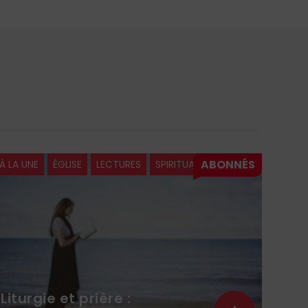
À LA UNE
ÉGLISE
LITURGIE
La pause liturgique : les trois
Kyrie 17 Salve (Avent et