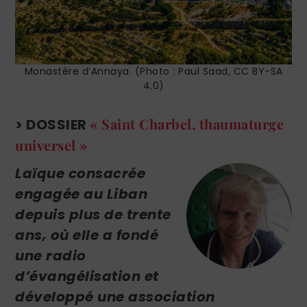
Monastère d’Annaya. (Photo : Paul Saad, CC BY-SA
4.0)
« Saint Charbel, thaumaturge
> DOSSIER
universel »
Laïque consacrée
engagée au Liban
depuis plus de trente
ans, où elle a fondé
une radio
d’évangélisation et
développé une association