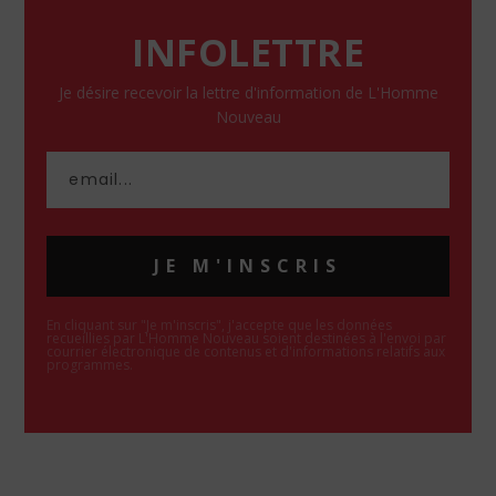
INFOLETTRE
Je désire recevoir la lettre d'information de L'Homme
Nouveau
JE M'INSCRIS
En cliquant sur "Je m'inscris", j'accepte que les données
recueillies par L'Homme Nouveau soient destinées à l'envoi par
courrier électronique de contenus et d'informations relatifs aux
programmes.