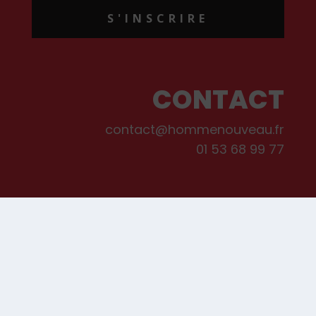
S'INSCRIRE
CONTACT
contact@hommenouveau.fr
01 53 68 99 77
Mentions légales
Conditions générales de vente et d’utilisation
Politique de cookies
Qui sommes-nous ?