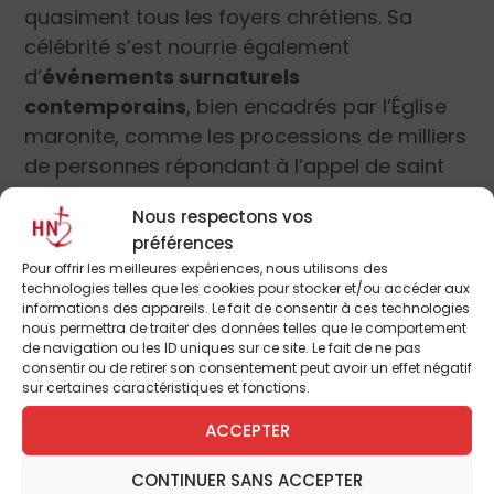
quasiment tous les foyers chrétiens. Sa
célébrité s’est nourrie également
d’
événements surnaturels
contemporains
, bien encadrés par l’Église
maronite, comme les processions de milliers
de personnes répondant à l’appel de saint
Charbel lui-même,
chaque 22 du mois au
Nous respectons vos
monastère d’Annaya
où repose son corps
préférences
incorrompu. Répondant à son appel,
Pour offrir les meilleures expériences, nous utilisons des
Raymond Nader, laïc libanais, a fondé des
technologies telles que les cookies pour stocker et/ou accéder aux
informations des appareils. Le fait de consentir à ces technologies
groupes de prière dans le monde entier,
« La
nous permettra de traiter des données telles que le comportement
Famille de saint Charbel »
, jusque
de navigation ou les ID uniques sur ce site. Le fait de ne pas
consentir ou de retirer son consentement peut avoir un effet négatif
dernièrement chez les Esquimaux d’Alaska.
sur certaines caractéristiques et fonctions.
ACCEPTER
|
Quelles sont les causes qui ont
fait de lui l’emblème de
CONTINUER SANS ACCEPTER