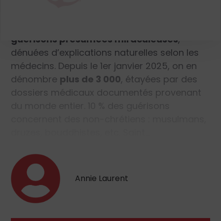
Matar, moine de l’Ordre libanais maronite,
chargé de recueillir les déclarations de
guérisons présumées miraculeuses
,
dénuées d’explications naturelles selon les
médecins. Depuis le 1
er
janvier 2025, on en
dénombre
plus de 3 000
, étayées par des
dossiers médicaux documentés provenant
du monde entier. 10 % des guérisons
concernent des non-chrétiens : musulmans,
druzes, bouddhistes, etc. Saint…
Annie Laurent