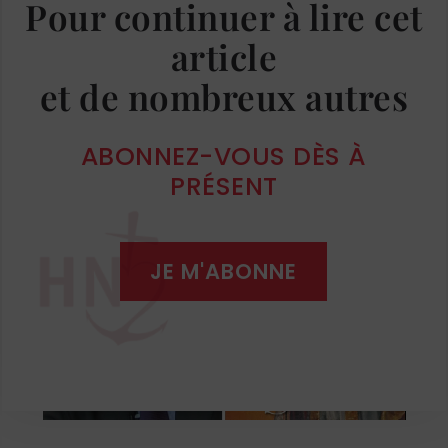
Pour continuer à lire cet
article
L’Homme Nouveau sort un nouvel hors-
et de nombreux autres
série sur la figure de saint François de
Sales. Présentation par Philippe Pichot-
Bravard, historien du droit et maître de
ABONNEZ-VOUS DÈS À
conférence.
PRÉSENT
JE M'ABONNE