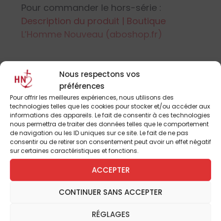
Pour commander le hors-série :
Description du produit | Boutique
L’Homme Nouveau (aboshop.fr)
Nous respectons vos
préférences
Pour offrir les meilleures expériences, nous utilisons des
technologies telles que les cookies pour stocker et/ou accéder aux
informations des appareils. Le fait de consentir à ces technologies
Marguerite Aubry
nous permettra de traiter des données telles que le comportement
de navigation ou les ID uniques sur ce site. Le fait de ne pas
consentir ou de retirer son consentement peut avoir un effet négatif
sur certaines caractéristiques et fonctions.
ACCEPTER
INFOLETTRE
CONTINUER SANS ACCEPTER
Je désire recevoir la lettre d'information de L'Homme
RÉGLAGES
Nouveau