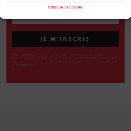
Politique de cookies
JE M'INSCRIS
En cliquant sur "Je m'inscris", j'accepte que les données
recueillies par L'Homme Nouveau soient destinées à l'envoi par
courrier électronique de contenus et d'informations relatifs aux
programmes.