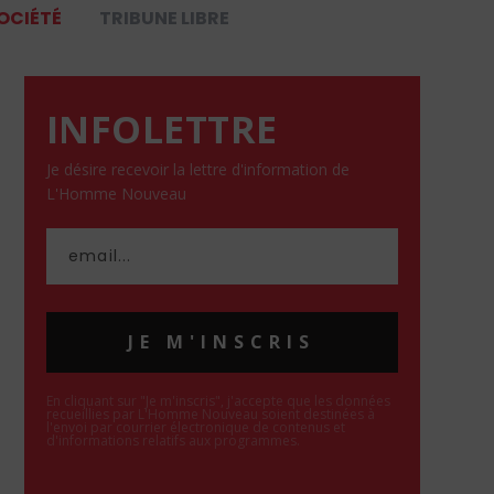
OCIÉTÉ
TRIBUNE LIBRE
INFOLETTRE
Je désire recevoir la lettre d'information de
L'Homme Nouveau
JE M'INSCRIS
En cliquant sur "Je m'inscris", j'accepte que les données
recueillies par L'Homme Nouveau soient destinées à
l'envoi par courrier électronique de contenus et
d'informations relatifs aux programmes.