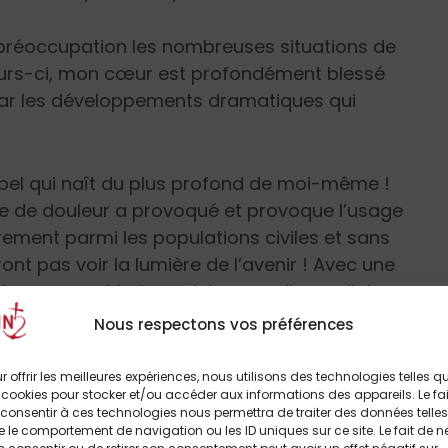
t préoccupation les nombreuses situations de
s jours-ci, mon cœur est profondément blessé
 par les développements dramatiques qui
appel qui naît du plus profond de moi-même !
ue de douleur a provoqué et provoque l’usage
rement parmi les populations civiles et sans
nt pas voir la lumière de l’avenir ! Avec une
es armes chimiques ! Je vous dis que j’ai
 cœur les terribles images de ces derniers
Nous respectons vos préférences
e Dieu et aussi un jugement de l’histoire,
t jamais l’usage de la violence qui conduit
r offrir les meilleures expériences, nous utilisons des technologies telles q
 cookies pour stocker et/ou accéder aux informations des appareils. Le fai
olence appelle la violence !
consentir à ces technologies nous permettra de traiter des données telles
 le comportement de navigation ou les ID uniques sur ce site. Le fait de n