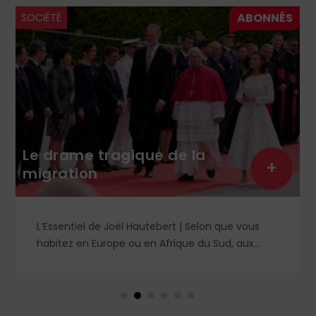
SOCIÉTÉ
Le drame tragique de la
+
migration
L’Essentiel de Joël Hautebert | Selon que vous
habitez en Europe ou en Afrique du Sud, aux
États-Unis ou en Libye, vos propos seront
considérés comme racistes ou non. Les récents
événements aux Pays-Bas ou en Irlande
soulèvent la question de l'accueil des migrants,