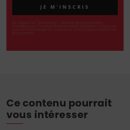
JE M'INSCRIS
En cliquant sur "Je m'inscris", j'accepte que les données
recueillies par L'Homme Nouveau soient destinées à l'envoi par
courrier électronique de contenus et d'informations relatifs aux
programmes.
Ce contenu pourrait
vous intéresser