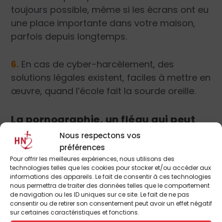
toujours possible, même si les écrans ont eu
une place importante dans votre maison,
parfois depuis longtemps.
6.
En cas de cyber-harcèlement, des
solutions légales existent, faciles à mettre en
œuvre, quand l’école fait la sourde oreille.
La pornographie, un fléau qui peut
toucher tout le monde
Nous respectons vos
préférences
L’un des problèmes majeurs du smartphone
Pour offrir les meilleures expériences, nous utilisons des
est l’accès très facile à la pornographie. Il
technologies telles que les cookies pour stocker et/ou accéder aux
informations des appareils. Le fait de consentir à ces technologies
suffit d’une semaine pour être dépendant de
nous permettra de traiter des données telles que le comportement
ce fléau, il faut des décennies pour s’en
de navigation ou les ID uniques sur ce site. Le fait de ne pas
consentir ou de retirer son consentement peut avoir un effet négatif
sortir.
sur certaines caractéristiques et fonctions.