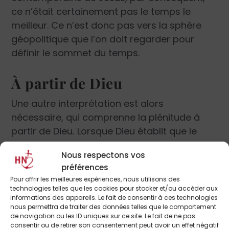
ce n’était certainement pas le temps le
meilleur. Ce n’est donc pas vers la sphère
géopolitique que l’on doit regarder pour
définir le sommet du temps.
À partir de Dieu
Une autre interprétation est alors
nécessaire, qui comprenne la plénitude à
partir de Dieu
.
Lorsque Dieu établit que le
moment d’accomplir la promesse faite est
Nous respectons vos
arrivé, alors pour l’humanité se réalise la
préférences
plénitude des temps. Donc, ce n’est pas
Pour offrir les meilleures expériences, nous utilisons des
l’histoire qui décide de la naissance du
technologies telles que les cookies pour stocker et/ou accéder aux
informations des appareils. Le fait de consentir à ces technologies
Christ ; c’est, plutôt, sa venue dans le monde
nous permettra de traiter des données telles que le comportement
qui permet à l’histoire d’atteindre sa
de navigation ou les ID uniques sur ce site. Le fait de ne pas
consentir ou de retirer son consentement peut avoir un effet négatif
plénitude. C’est pour cela qu’à partir de la