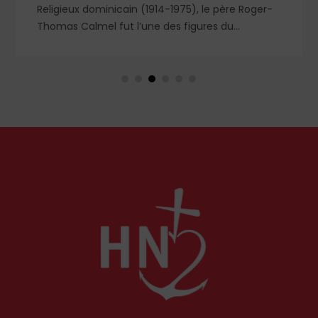
e père Roger-
Léon XIV | Lors de la récitation de l’Ang
es du
juillet dernier, le Pape a commenté l’é
 jusqu’à la
saint Matthieu et particulièrement la 
raditionnelle,
du semeur.
de son ordre.
irituel,
nts du XXᵉ
endent