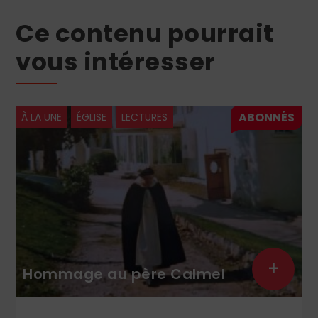
Ce contenu pourrait
vous intéresser
ÉGLISE
LÉON XIV
Léon XIV : le semeur est
+
el
généreux et confiant