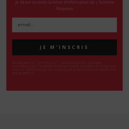
Je désire recevoir la lettre d'information de L'Homme
Nouveau
JE M'INSCRIS
En cliquant sur "Je m'inscris", j'accepte que les données
recueillies par L'Homme Nouveau soient destinées à l'envoi par
courrier électronique de contenus et d'informations relatifs aux
programmes.