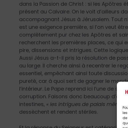
dans la Passion de Christ : si les Apôtres éta
présent au Calvaire. On le voit d’ailleurs
accompagnant Jésus à Jérusalem. Tout n’e
est une exigence première, si l’on veut êtr
complètement pur chez les Apôtres et saint
recherchent les premières places, ce qui e
pire, dissensions et intrigues. Cette logiq
Aussi Jésus a-t-il pris la résolution de pa
au large. Il cherche ainsi à recentrer le re
essentiel, empêchant ainsi toute discussion 
pureté, car à quoi sert de gagner le mond
l’intérieur. Le Pape reprend ici l’une de se
corruption. Faisons donc beaucoup d’effor
intestines,
« les intrigues de palais même 
Pou
dessèchent et rendent stériles.
les
de 
que
Et la réponse du Seigneur est catégorique 