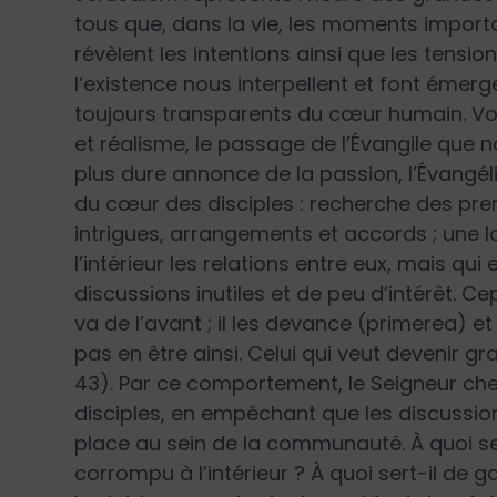
tous que, dans la vie, les moments importa
révèlent les intentions ainsi que les tensi
l’existence nous interpellent et font émer
toujours transparents du cœur humain. Voi
et réalisme, le passage de l’Évangile que 
plus dure annonce de la passion, l’Évangéli
du cœur des disciples : recherche des prem
intrigues, arrangements et accords ; une 
l’intérieur les relations entre eux, mais q
discussions inutiles et de peu d’intérêt. C
va de l’avant ; il les devance (primerea) et a
pas en être ainsi. Celui qui veut devenir gr
43). Par ce comportement, le Seigneur che
disciples, en empêchant que les discussions
place au sein de la communauté. À quoi ser
corrompu à l’intérieur ? À quoi sert-il de g