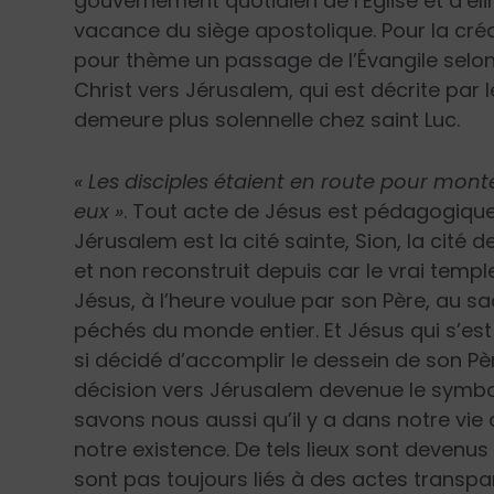
gouvernement quotidien de l’Église et d’éli
vacance du siège apostolique. Pour la cré
pour thème un passage de l’Évangile selon
Christ vers Jérusalem, qui est décrite par 
demeure plus solennelle chez saint Luc.
« Les disciples étaient en route pour mon
eux »
. Tout acte de Jésus est pédagogique,
Jérusalem est la cité sainte, Sion, la cité 
et non reconstruit depuis car le vrai templ
Jésus, à l’heure voulue par son Père, au sa
péchés du monde entier. Et Jésus qui s’est 
si décidé d’accomplir le dessein de son Pè
décision vers Jérusalem devenue le symbo
savons nous aussi qu’il y a dans notre vie
notre existence. De tels lieux sont devenu
sont pas toujours liés à des actes transpare