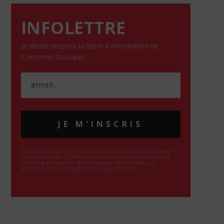
INFOLETTRE
Je désire recevoir la lettre d'information de
L'Homme Nouveau
JE M'INSCRIS
En cliquant sur "Je m'inscris", j'accepte que les données
recueillies par L'Homme Nouveau soient destinées à
l'envoi par courrier électronique de contenus et
d'informations relatifs aux programmes.