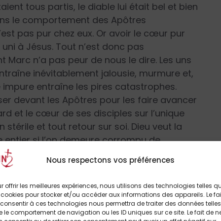
ient tous partis, le diable lui était bel et bien
 dans le comportement des Apôtres
st pas pur chez eux. Or avoir le cœur pur
e uni à Jésus. Tout n’est donc pas
 Marc n’a pas peur de nous le dire. Les uns
ntraîne inévitablement jalousie, murmure et,
ue impure entraîne les pires catastrophes.
sser devant les Apôtres pour les faire avancer
gard et le cœur de ses disciples sur l’unique
stérile et tout retour sur soi. Dieu veut la
e entier si l’on demeure corrompu de
s grandes idées : tout faire pour combattre la
Nous respectons vos préférences
t pour repousser toutes les querelles
ecclésiastiques si asphyxiantes »
qui
r offrir les meilleures expériences, nous utilisons des technologies telles q
 cookies pour stocker et/ou accéder aux informations des appareils. Le fai
consentir à ces technologies nous permettra de traiter des données telles
 le comportement de navigation ou les ID uniques sur ce site. Le fait de n
:
« Pour vous, il ne doit pas en être ainsi »
. Le