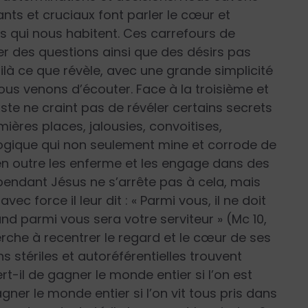
nts et cruciaux font parler le cœur et
ons qui nous habitent. Ces carrefours de
ger des questions ainsi que des désirs pas
là ce que révèle, avec une grande simplicité
nous venons d’écouter. Face à la troisième et
ste ne craint pas de révéler certains secrets
ières places, jalousies, convoitises,
logique qui non seulement mine et corrode de
ui en outre les enferme et les engage dans des
ependant Jésus ne s’arrête pas à cela, mais
vec force il leur dit : « Parmi vous, il ne doit
and parmi vous sera votre serviteur » (Mc 10,
rche à recentrer le regard et le cœur de ses
 stériles et autoréférentielles trouvent
t-il de gagner le monde entier si l’on est
agner le monde entier si l’on vit tous pris dans