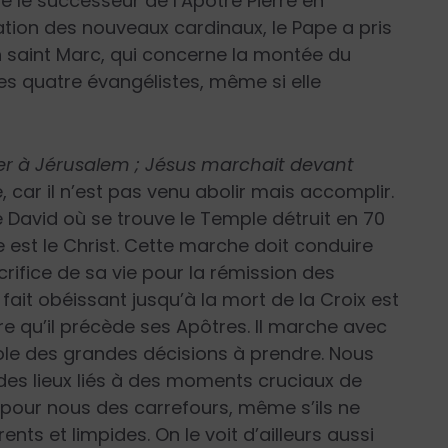
re le successeur de l’Apôtre Pierre en
ation des nouveaux cardinaux, le Pape a pris
 saint Marc, qui concerne la montée du
les quatre évangélistes, même si elle
ter à Jérusalem ; Jésus marchait devant
 car il n’est pas venu abolir mais accomplir.
de David où se trouve le Temple détruit en 70
e est le Christ. Cette marche doit conduire
crifice de sa vie pour la rémission des
fait obéissant jusqu’à la mort de la Croix est
re qu’il précède ses Apôtres. Il marche avec
le des grandes décisions à prendre. Nous
 des lieux liés à des moments cruciaux de
s pour nous des carrefours, même s’ils ne
nts et limpides. On le voit d’ailleurs aussi