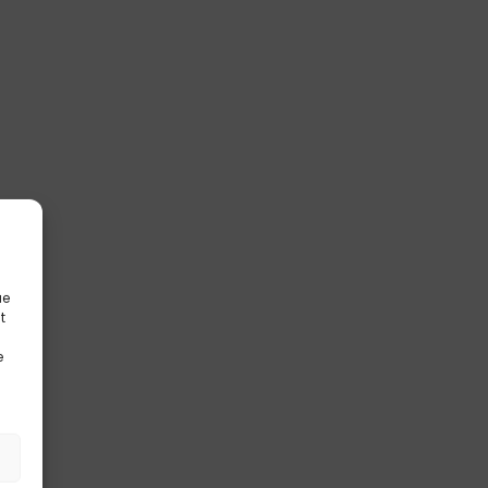
ue
t
e