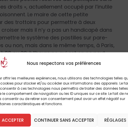
s droits », actuellement occupé par l’inutile
isonnent. Le maire de cette petite
 des trottoirs pour permettre à deux
croiser mais il n’y a pas un handicapé dans
mettre le système des pastilles sur pare-
ses ou non, mais dans le même temps, à Paris,
à 20 ou 30 à l’heure ce qui est on ne peut
 0 km/h ce qui permettra de rester chez soi.
Nous respectons vos préférences
r offrir les meilleures expériences, nous utilisons des technologies telles q
 cookies pour stocker et/ou accéder aux informations des appareils. Le fai
consentir à ces technologies nous permettra de traiter des données telles
 propriétaires devront
« fixer un loyer qui
 le comportement de navigation ou les ID uniques sur ce site. Le fait de n
abli par l’OLAP »
(Observatoire des loyers
 consentir ou de retirer son consentement peut avoir un effet négatif sur
taines caractéristiques et fonctions.
aussi signaler que si le Code du travail
0 ! Mais voici quand même l’une des
ACCEPTER
CONTINUER SANS ACCEPTER
RÉGLAGES
rouver : ils se sont mis à 52 fonctionnaires