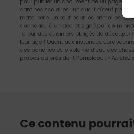
pour publier un document de 80 pages éta
cantines scolaires : un quart d’œuf pour l
maternelle, un œuf pour les primaires et d
donné lieu à un décret signé par dix ministr
fureur des cuisiniers obligés de découper 
leur âge ! Quant aux instances européenne
des bananes et le volume d’eau des chass
propos du président Pompidou :
« Arrêtez 
Ce contenu pourrai