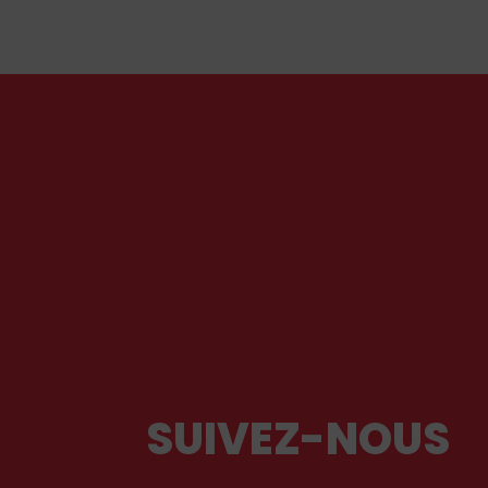
qui
le Cœur sacré de Jésus, celui que nous ne
trouverons qu'en Dieu ? Petit guide de
l'authentique joie des vacances... par le
chanoine Michael McCowen (icrsp).
SUIVEZ-NOUS