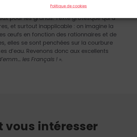
blissant l’usage des œufs durs dans les
Politique de cookies
es enfants en crèche, un demi pour ceux en
eux pour les grands. Texte grotesque qui a
es, et surtout inapplicable : on imagine la
les œufs en fonction des rationnaires et de
s, elles se sont penchées sur la courbure
es d’eau. Revenons donc aux excellents
d’emm… les Français ! ».
t vous intéresser