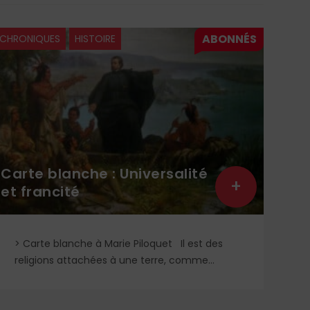
CHRONIQUES
HISTOIRE
CHRO
Carte blanche : Universalité
+
et francité
Les
> Carte blanche à Marie Piloquet Il est des
Qu
religions attachées à une terre, comme...
en