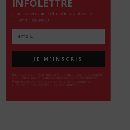
INFOLETTRE
Je désire recevoir la lettre d'information de
L'Homme Nouveau
JE M'INSCRIS
En cliquant sur "Je m'inscris", j'accepte que les données
recueillies par L'Homme Nouveau soient destinées à
l'envoi par courrier électronique de contenus et
d'informations relatifs aux programmes.