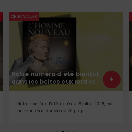
CHRONIQUES
Notre numéro d’été bientôt
+
dans les boîtes aux lettres
Notre numéro d'été, daté du 18 juillet 2026, est
un magazine double de 76 pages,
entièrement pensé et conçu pour vous
accompagner durant votre été : deux fois plus