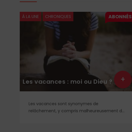
À LA UNE
CHRONIQUES
+
+
Les vacances : moi ou Dieu ?
t
Les vacances sont synonymes de
i
relâchement, y compris malheureusement de
ont
la vie spirituelle. Et si, au contraire, nous
et
recherchions le vrai repos, celui que nous offre