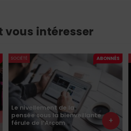
t vous intéresser
SOCIÉTÉ
Le nivellement de la
pensée sous la bienveillante
+
férule de l’Arcom