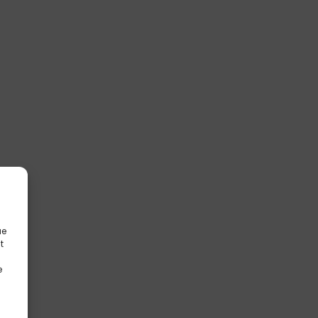
ue
t
e