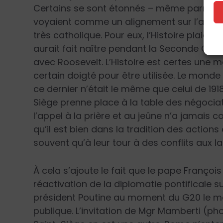
Certains se sont étonnés – même parmi les 
voyaient comme un alignement sur l’axe M
très catholique. Pour eux, l’Histoire plaidai
aurait fait naître pendant la Seconde Guer
avec Roosevelt. L’Histoire est certes une m
certain doigté pour être utilisée. Le monde
ce dernier n’était le même que celui de 1918
Siège prenne place à la table des négociat
l’appel à la prière et au jeûne n’a jamais 
qu’il est bien dans la tradition des action
souvent qu’à leur tour à des conflits aux l
À cela s’ajoute le fait que le pape Françoi
réactivation de la diplomatie pontificale su
président Poutine au moment du G20 le mo
publique. L’invitation de Mgr Mamberti (p