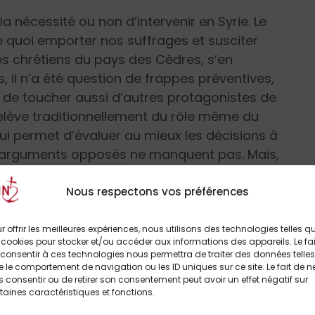
a nécessité ou non d’intervenir en Syrie. Le
e quoi emporter nos suffrages et susciter
es chrétiens du pays des Cèdres, s’en
, il n’a été question de frappes préventives,
e de toucher aussi d’autres protagonistes de
 relève traditionnellement du rôle même du
qui permet d’évaluer au mieux les décisions à
es arguments opposés ne manquent pas. Mais,
es, bafoués chaque jour en France ! Pas en
off) de la dernière guerre en Irak ! Et,
Nous respectons vos préférences
es chrétiens de Syrie, du Liban et des
 piège qui se referme sur eux aujourd’hui. Que
r offrir les meilleures expériences, nous utilisons des technologies telles q
 cookies pour stocker et/ou accéder aux informations des appareils. Le fai
urnera contre eux, associés de facto à
consentir à ces technologies nous permettra de traiter des données telles
ils seront là encore les victimes désignées.
 le comportement de navigation ou les ID uniques sur ce site. Le fait de n
 consentir ou de retirer son consentement peut avoir un effet négatif sur
taines caractéristiques et fonctions.
é à une journée de prière et de jeûne.