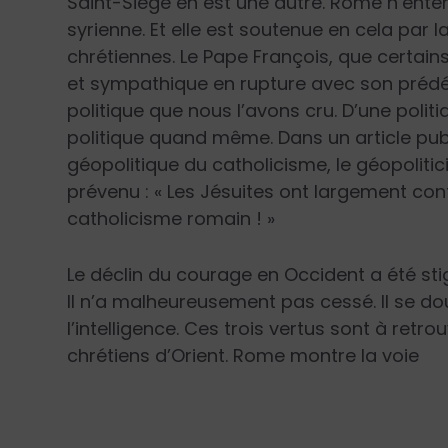
Saint-Siège en est une autre. Rome n’enten
syrienne. Et elle est soutenue en cela par 
chrétiennes. Le Pape François, que certain
et sympathique en rupture avec son prédéc
politique que nous l’avons cru. D’une politi
politique quand même. Dans un article pub
géopolitique du catholicisme, le géopolit
prévenu : «
Les Jésuites ont largement con
catholicisme romain !
»
Le déclin du courage en Occident a été stigm
Il n’a malheureusement pas cessé. Il se do
l’intelligence. Ces trois vertus sont à ret
chrétiens d’Orient. Rome montre la voie