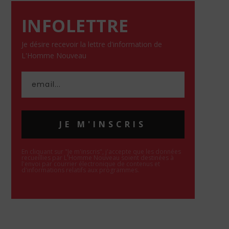
INFOLETTRE
Je désire recevoir la lettre d'information de
L'Homme Nouveau
JE M'INSCRIS
En cliquant sur "Je m'inscris", j'accepte que les données
recueillies par L'Homme Nouveau soient destinées à
l'envoi par courrier électronique de contenus et
d'informations relatifs aux programmes.