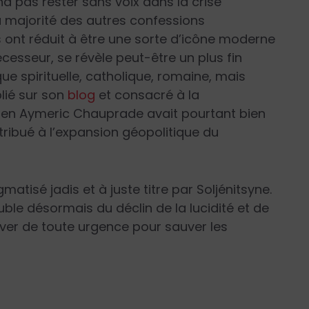
d pas rester sans voix dans la crise
la majorité des autres confessions
s ont réduit à être une sorte d’icône moderne
esseur, se révèle peut-être un plus fin
que spirituelle, catholique, romaine, mais
lié sur son
blog
et consacré à la
icien Aymeric Chauprade avait pourtant bien
tribué à l’expansion géopolitique du
atisé jadis et à juste titre par Soljénitsyne.
uble désormais du déclin de la lucidité et de
rouver de toute urgence pour sauver les