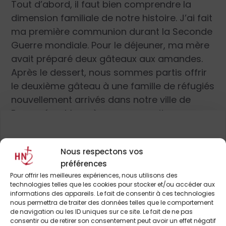
Tout d’abord, il faut bien comprendre la
dimension familiale de notre histoire. J’ai fait
ma première communion durant la Seconde
Guerre mondiale. Pour le déjeuner, ma mère
avait préparé deux gâteaux aux amandes.
Après le dessert, nous sommes partis offrir
le deuxième gâteau à une famille de réfugiés
nouvellement arrivés dans notre ville de
Beaupréau. Mon père se procurait
également de faux papiers pour envoyer de
la nourriture aux prisonniers de guerre.
Nous respectons vos
Finalement, il y a quarante ans, j’ai fondé
Pour continuer à lire cet
préférences
Tous entrepreneurs pour la paix, s’inscrivant
article
Pour offrir les meilleures expériences, nous utilisons des
dans la lignée d’une autre association qui
technologies telles que les cookies pour stocker et/ou accéder aux
informations des appareils. Le fait de consentir à ces technologies
s’appelait la Halte du cœur ou l’Aide
et de nombreux autres
nous permettra de traiter des données telles que le comportement
participative de proximité. Ce
de navigation ou les ID uniques sur ce site. Le fait de ne pas
consentir ou de retirer son consentement peut avoir un effet négatif
fonctionnement était assez inédit. J’ai