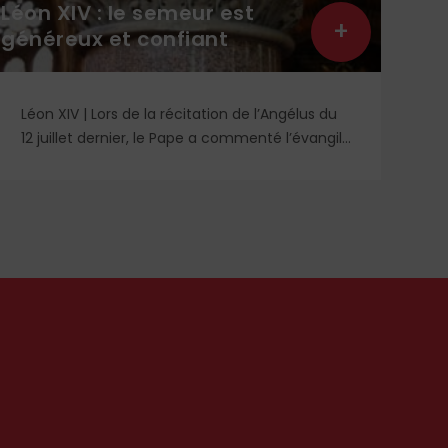
Léon XIV : le semeur est
Lit
+
généreux et confiant
lec
Léon XIV | Lors de la récitation de l’Angélus du
Re
12 juillet dernier, le Pape a commenté l’évangile
un
de saint Matthieu et particulièrement la
qu
parabole du semeur.
id