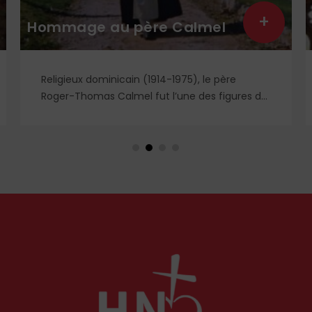
+
Hommage au père Calmel
Religieux dominicain (1914-1975), le père
Roger-Thomas Calmel fut l’une des figures du
mouvement traditionaliste, attaché jusqu’à la
moelle à la messe et à la doctrine
traditionnelle, ainsi qu’aux antiques
observances de son ordre. Il fut autant un
combattant qu’un spirituel, certainement l’un
des plus importants du XXᵉ siècle. Deux
ouvrages récents lui rendent hommage.