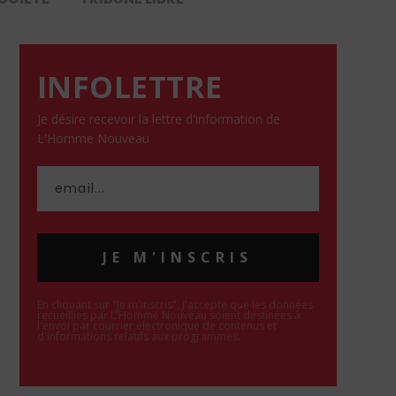
INFOLETTRE
Je désire recevoir la lettre d'information de
L'Homme Nouveau
JE M'INSCRIS
En cliquant sur "Je m'inscris", j'accepte que les données
recueillies par L'Homme Nouveau soient destinées à
l'envoi par courrier électronique de contenus et
d'informations relatifs aux programmes.