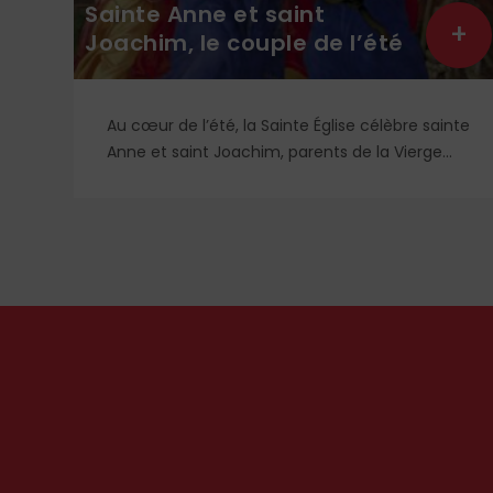
Sainte Anne et saint
+
+
Joachim, le couple de l’été
Au cœur de l’été, la Sainte Église célèbre sainte
is
Anne et saint Joachim, parents de la Vierge
Marie. Mais que sait-on exactement de ce
couple unique que le monde chrétien, aussi
bien en Orient qu’en Occident, célèbre par sa
piété et ses liturgies ?