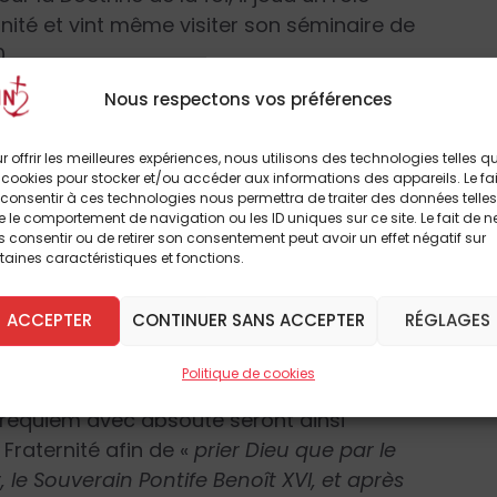
nité et vint même visiter son séminaire de
.
Nous respectons vos préférences
 les contacts se poursuivirent, notamment
fondateurs ainsi qu’au supérieur général le 6
r offrir les meilleures expériences, nous utilisons des technologies telles q
sion de le remercier pour le motu proprio
 cookies pour stocker et/ou accéder aux informations des appareils. Le fai
consentir à ces technologies nous permettra de traiter des données telles
 le comportement de navigation ou les ID uniques sur ce site. Le fait de n
 consentir ou de retirer son consentement peut avoir un effet négatif sur
taines caractéristiques et fonctions.
traite au monastère Mater Ecclesiæ du
e d’encouragement au supérieur de la
ACCEPTER
CONTINUER SANS ACCEPTER
RÉGLAGES
rio
Traditionis Custodes
.
Politique de cookies
es qui lui sont proches, ont à cœur de prier
requiem avec absoute seront ainsi
Fraternité afin de «
prier Dieu que par le
, le Souverain Pontife Benoît XVI, et après