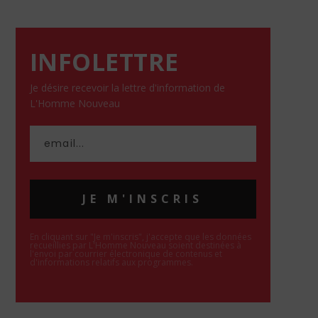
INFOLETTRE
Je désire recevoir la lettre d'information de
L'Homme Nouveau
JE M'INSCRIS
En cliquant sur "Je m'inscris", j'accepte que les données
recueillies par L'Homme Nouveau soient destinées à
l'envoi par courrier électronique de contenus et
d'informations relatifs aux programmes.