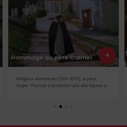
+
Hommage au père Calmel
Religieux dominicain (1914-1975), le père
Roger-Thomas Calmel fut l’une des figures du
mouvement traditionaliste, attaché jusqu’à la
moelle à la messe et à la doctrine
traditionnelle, ainsi qu’aux antiques
observances de son ordre. Il fut autant un
combattant qu’un spirituel, certainement l’un
des plus importants du XXᵉ siècle. Deux