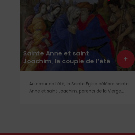
Sainte Anne et saint
+
+
Joachim, le couple de l’été
Au cœur de l’été, la Sainte Église célèbre sainte
is
Anne et saint Joachim, parents de la Vierge
Marie. Mais que sait-on exactement de ce
couple unique que le monde chrétien, aussi
bien en Orient qu’en Occident, célèbre par sa
piété et ses liturgies ?