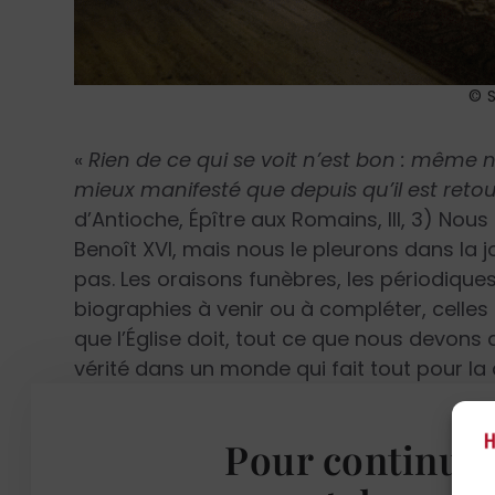
© S
«
Rien de ce qui se voit n’est bon : même n
mieux manifesté que depuis qu’il est retou
d’Antioche, Épître aux Romains, III, 3) No
Benoît XVI, mais nous le pleurons dans la 
pas. Les oraisons funèbres, les périodiques 
biographies à venir ou à compléter, celles 
que l’Église doit, tout ce que nous devons 
vérité dans un monde qui fait tout pour la d
détruire l’Église qui en est la dépositaire 
œuvre diabolique, l’attaquant dans ses sa
Pour continuer 
l’Eucharistie, dans son message, dans tout c
Du Pape défunt on soulignera sans doute le