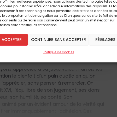
breux autres
r offrir les meilleures expériences, nous utilisons des technologies telles q
 rayonnante, l’exactitude de sa perception du
 cookies pour stocker et/ou accéder aux informations des appareils. Le fai
consentir à ces technologies nous permettra de traiter des données telles
a connaissance de la tradition de l’Église. On
 DÈS À PRÉSENT
 le comportement de navigation ou les ID uniques sur ce site. Le fait de n
s l’humble fidélité de cet homme de Dieu ; et
 consentir ou de retirer son consentement peut avoir un effet négatif sur
taines caractéristiques et fonctions.
régation pour la Doctrine de la foi. Sa
et leur profonde unité de pensée ont
'ABONNE
ACCEPTER
CONTINUER SANS ACCEPTER
RÉGLAGES
 demi-siècle à l’affirmation par le
. La seule liste des synodes romains tenus
Politique de cookies
a lecture des documents pontificaux qui les
 la lumière qui nous a été dispensée pendant
yons appréciée à sa juste valeur. Parfois les
ntion le bienfait d’un pain quotidien qu’on
l’apprécier, sans penser à remercier. On
 XVI, l’équilibre de son jugement, ses dons
ur, son humilité, sa bonté. Son
animé par un évident amour de la vérité qui
ttirer immanquablement l’adhésion. Des