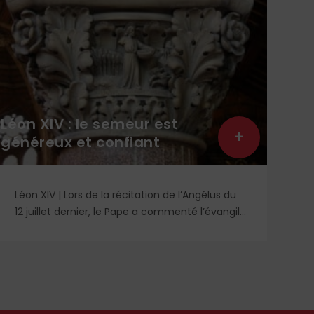
Léon XIV : le semeur est
Lit
+
généreux et confiant
lec
Léon XIV | Lors de la récitation de l’Angélus du
Re
12 juillet dernier, le Pape a commenté l’évangile
un
de saint Matthieu et particulièrement la
qu
parabole du semeur.
id