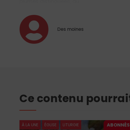
plumes distinguées, au…
Des moines
Ce contenu pourrai
À LA UNE
ÉGLISE
LITURGIE