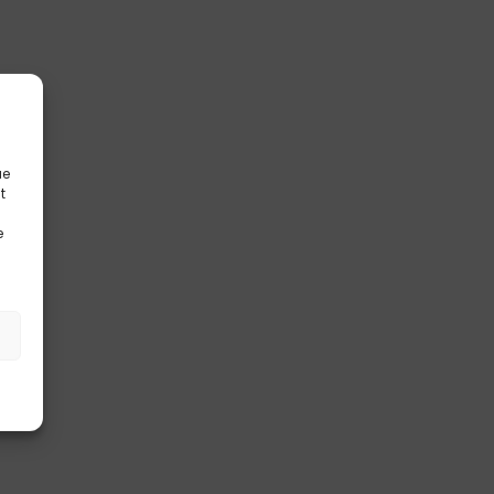
ue
t
e