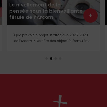
Le nivellement de la
pensée sous la bienveillante
+
férule de l’Arcom
Que prévoit le projet stratégique 2026-2028
de l’Arcom ? Derrière des objectifs formulés
dans le langage rassurant de la protection du
public et de la lutte contre la désinformation,
se dessine un système liberticide de
surveillance et de censure des contenus
médiatiques et numériques.