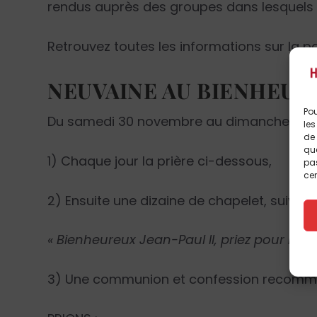
rendus auprès des groupes dans lesquels il
Retrouvez toutes les informations sur la 
NEUVAINE AU BIENHEURE
Pou
Du samedi 30 novembre au dimanche 8 d
les
de 
que
1) Chaque jour la prière ci-dessous,
pas
cer
2) Ensuite une dizaine de chapelet, suivie d
« Bienheureux Jean-Paul II, priez pour nous
3) Une communion et confession recomma