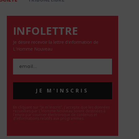
INFOLETTRE
Je désire recevoir la lettre d'information de
L'Homme Nouveau
JE M'INSCRIS
En cliquant sur "Je m'inscris", j'accepte que les données
recueillies par L'Homme Nouveau soient destinées à
l'envoi par courrier électronique de contenus et
d'informations relatifs aux programmes.