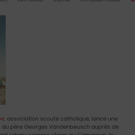
pe
, association scoute catholique, lance une
ion du père Georges Vandenbeusch auprès de
ment retenu comme otage au Cameroun, le