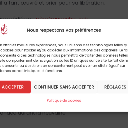
 a tant œuvré et prier pour sa libération.
page dédiée au
père Vandenbeusch
Nous respectons vos préférences
UX JEAN-PAUL II
r offrir les meilleures expériences, nous utilisons des technologies telles q
écembre 2013
 cookies pour stocker et/ou accéder aux informations des appareils. Le fai
consentir à ces technologies nous permettra de traiter des données telles
 le comportement de navigation ou les ID uniques sur ce site. Le fait de n
 consentir ou de retirer son consentement peut avoir un effet négatif sur
taines caractéristiques et fonctions.
e l’invocation :
ACCEPTER
CONTINUER SANS ACCEPTER
RÉGLAGES
 ! »
Politique de cookies
ndée durant la neuvaine.