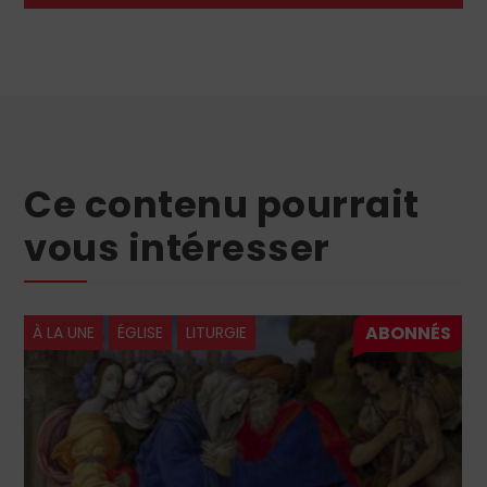
Ce contenu pourrait
vous intéresser
TURGIE
À LA UNE
ÉGLISE
LECTU