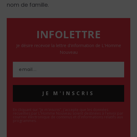
nom de famille.
INFOLETTRE
Je désire recevoir la lettre d'information de L'Homme
Nouveau
JE M'INSCRIS
En cliquant sur "Je m'inscris", j'accepte que les données
recueillies par L'Homme Nouveau soient destinées à l'envoi par
courrier électronique de contenus et d'informations relatifs aux
programmes.