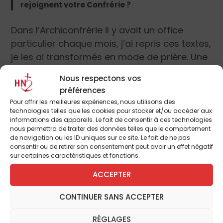
rejoignent votre Confrérie ?
Dans l’Archiconfrérie il y avait un office
particulier chaque mois, j’ai repris ces textes,
je les ai transformés en mode de prière. Une
mère s’engage à trois choses :
Nous respectons vos
préférences
Pour offrir les meilleures expériences, nous utilisons des
Une prière courte quotidienne
disponible
technologies telles que les cookies pour stocker et/ou accéder aux
sur le site
,
informations des appareils. Le fait de consentir à ces technologies
nous permettra de traiter des données telles que le comportement
de navigation ou les ID uniques sur ce site. Le fait de ne pas
Une messe mensuelle, précédée ou suivie
consentir ou de retirer son consentement peut avoir un effet négatif
d’une confession, aux intentions de la
sur certaines caractéristiques et fonctions.
Confrérie.
ACCEPTER
Se retrouver une fois par mois (ou plus, ce
CONTINUER SANS ACCEPTER
choix étant laissé à la liberté des groupes)
RÉGLAGES
pour prier le livret intégral de la Confrérie.