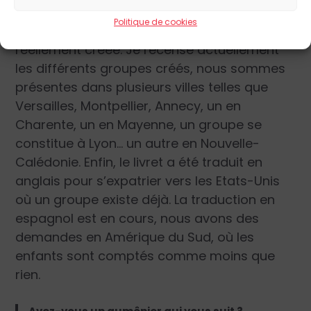
Politique de cookies
Cela fait trois ans que la Confrérie est
réellement créée. Je recense actuellement
les différents groupes créés, nous sommes
présentes dans plusieurs villes telles que
Versailles, Montpellier, Annecy, un en
Charente, un en Mayenne, un groupe se
constitue à Lyon… un autre en Nouvelle-
Calédonie. Enfin, le livret a été traduit en
anglais pour s’expatrier vers les Etats-Unis
où un groupe existe déjà. La traduction en
espagnol est en cours, nous avons des
demandes en Amérique du Sud, où les
enfants sont comptés comme moins que
rien.