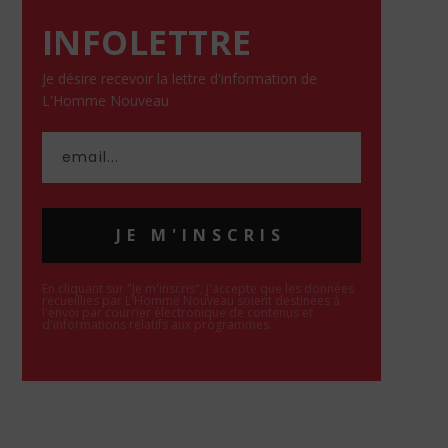
INFOLETTRE
Je désire recevoir la lettre d'information de
L'Homme Nouveau
JE M'INSCRIS
En cliquant sur "Je m'inscris", j'accepte que les données
recueillies par L'Homme Nouveau soient destinées à
l'envoi par courrier électronique de contenus et
d'informations relatifs aux programmes.