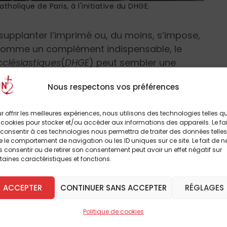
catholique de Paris, à l'initiative du DHGE.
supplanter l’imprimé ou, du moins, s’impose,
s, comme un complément indispensable, le
cclésiastiques
(
DHGE
) peut sembler une
. Le
DHGE
a commencé à paraître en 1909 aux
Nous respectons vos préférences
drillart, recteur de l’Institut catholique de
ection de Luc Courtois, professeur à
r offrir les meilleures expériences, nous utilisons des technologies telles q
is 2015 sa publication est assurée par les
 cookies pour stocker et/ou accéder aux informations des appareils. Le fai
scicule par an, le
DHGE
reste en matière
consentir à ces technologies nous permettra de traiter des données telles
 le comportement de navigation ou les ID uniques sur ce site. Le fait de n
ble d’information. Le dernier fascicule paru,
 consentir ou de retirer son consentement peut avoir un effet négatif sur
 sujets traités montre l’intérêt d’une telle
taines caractéristiques et fonctions.
ée « Bonaventura Cerretti », qui fut nonce à
tant dans les relations entre la IIIe
ACCEPTER
CONTINUER SANS ACCEPTER
RÉGLAGES
par une très longue notice, en anglais,
à lire cet article
 notice, sans oublier les patronages et les
Politique de cookies
ache principalement au regard des papes