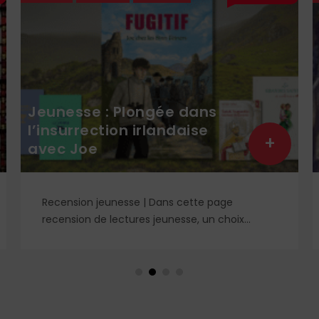
Jeunesse : Plongée dans
l’insurrection irlandaise
+
avec Joe
Recension jeunesse | Dans cette page
recension de lectures jeunesse, un choix
éclairé de romans, livres de prières et cahier
de coloriage. À retrouver dans le n° 1859.