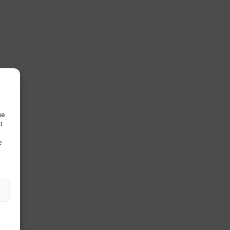
ue
t
e