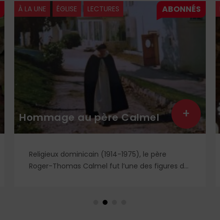
À LA UNE
ÉGLISE
LECTURES
+
Hommage au père Calmel
Religieux dominicain (1914-1975), le père
Roger-Thomas Calmel fut l’une des figures du
mouvement traditionaliste, attaché jusqu’à la
moelle à la messe et à la doctrine
traditionnelle, ainsi qu’aux antiques
observances de son ordre. Il fut autant un