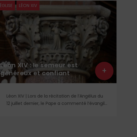
ÉGLISE
LÉON XIV
À LA 
Léon XIV : le semeur est
Lit
+
généreux et confiant
lec
Léon XIV | Lors de la récitation de l’Angélus du
Re
12 juillet dernier, le Pape a commenté l’évangile
un
de saint Matthieu et particulièrement la
qu
parabole du semeur.
id