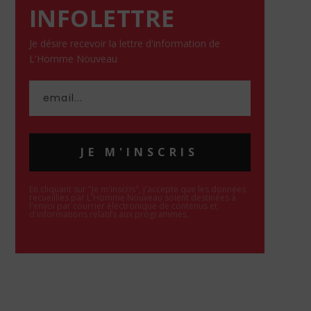
INFOLETTRE
Je désire recevoir la lettre d'information de
L'Homme Nouveau
JE M'INSCRIS
En cliquant sur "Je m'inscris", j'accepte que les données
recueillies par L'Homme Nouveau soient destinées à
l'envoi par courrier électronique de contenus et
d'informations relatifs aux programmes.