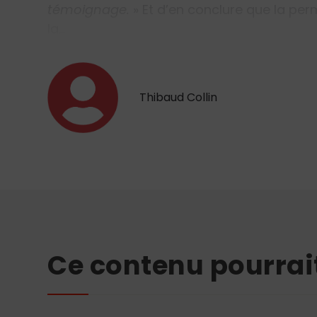
témoignage.
» Et d’en conclure que la pe
la…
Thibaud Collin
Ce contenu pourrai