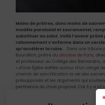
Moins de prêtres, donc moins de sacreme
modèle paroissial et sacramentel, rem
substituer au salut. Voilà l’avenir prôné
raisonnement s’enferme dans un cercle v
qu’accélérer la ruine.
Dans une tribune 
Bourdillon, prêtre du
diocèse de Paris
, dir
et professeur au Collège des Bernardins, an
« d’une
É
glise édifiée autour d’un clergé
chemin de sanctification la vie des sacre
présupposés et les arguments qui soutienne
pertinence du choix proposé. Car il y a ic
(ordre théorique) et des décisions à pren
qu’il
« est acquis que ce modèle n’a plus d’