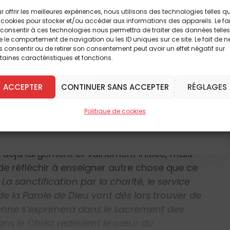
à lire cet article
olète le modèle traditionnel centré sur la
r offrir les meilleures expériences, nous utilisons des technologies telles q
s. Le nombre de prêtres diminuant, le
breux autres
 cookies pour stocker et/ou accéder aux informations des appareils. Le fai
uation d’épuisement pour les prêtres en
consentir à ces technologies nous permettra de traiter des données telles
 le comportement de navigation ou les ID uniques sur ce site. Le fait de n
 la vie chrétienne a reposé sur la pratique
 DÈS À PRÉSENT
 consentir ou de retirer son consentement peut avoir un effet négatif sur
assurant le chemin de la sanctification
taines caractéristiques et fonctions.
dministrés par les prêtres et que nous nous
eront de plus en plus rares, la conséquence
ACCEPTER
CONTINUER SANS ACCEPTER
RÉGLAGES
'ABONNE
spositif déjà malmené va disparaître dans les
istiques censées corroborer ce pronostic qui
Politique de cookies
ication des fidèles et la fréquentation
e Stalla-Bourdillon propose non pas
 déjà largement et vainement initiée, mais
 de réfléchir à enseigner autre chose que ce
 La sanctification par la charité, le service
e de la Parole de Dieu vont dès lors trouver de
tienne s’exprimera dans le sacrement des
ns le Christ redevient le cœur du