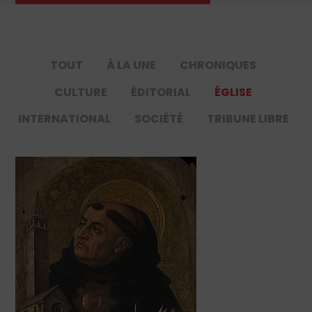
TOUT
À LA UNE
CHRONIQUES
CULTURE
ÉDITORIAL
ÉGLISE
INTERNATIONAL
SOCIÉTÉ
TRIBUNE LIBRE