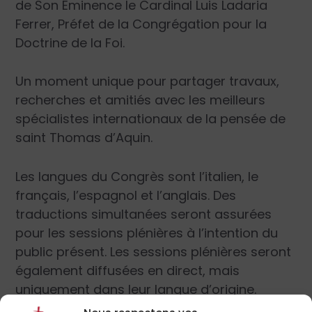
de Son Éminence le Cardinal Luis Ladaria
Ferrer, Préfet de la Congrégation pour la
Doctrine de la Foi.
Un moment unique pour partager travaux,
recherches et amitiés avec les meilleurs
spécialistes internationaux de la pensée de
saint Thomas d’Aquin.
Les langues du Congrès sont l’italien, le
français, l’espagnol et l’anglais. Des
traductions simultanées seront assurées
pour les sessions plénières à l’intention du
public présent. Les sessions plénières seront
également diffusées en direct, mais
uniquement dans leur langue d’origine.