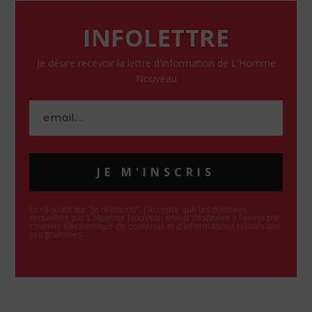
INFOLETTRE
Je désire recevoir la lettre d'information de L'Homme
Nouveau
JE M'INSCRIS
En cliquant sur "Je m'inscris", j'accepte que les données
recueillies par L'Homme Nouveau soient destinées à l'envoi par
courrier électronique de contenus et d'informations relatifs aux
programmes.