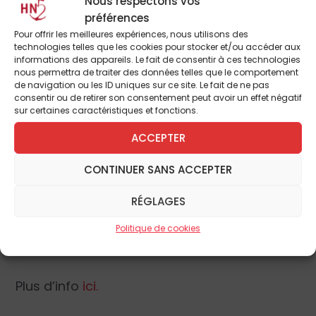
Nous respectons vos
Le thème de ce XI
e
Congrès international
préférences
thomiste est :
Vetera novis augere. Les
Pour offrir les meilleures expériences, nous utilisons des
technologies telles que les cookies pour stocker et/ou accéder aux
ressources de la tradition thomiste dans le
informations des appareils. Le fait de consentir à ces technologies
contexte actuel.
nous permettra de traiter des données telles que le comportement
de navigation ou les ID uniques sur ce site. Le fait de ne pas
consentir ou de retirer son consentement peut avoir un effet négatif
L’objectif scientifique général du XI
e
Congrès
sur certaines caractéristiques et fonctions.
thomiste international est d’envisager de
ACCEPTER
nouvelles perspectives dans l’étude de saint
Thomas (intérêts, méthodes et résultats)
CONTINUER SANS ACCEPTER
afin de mettre en évidence les ressources
RÉGLAGES
de la tradition thomiste dans les débats
théologiques et philosophiques
Politique de cookies
contemporains.
Plus d’info
ici.